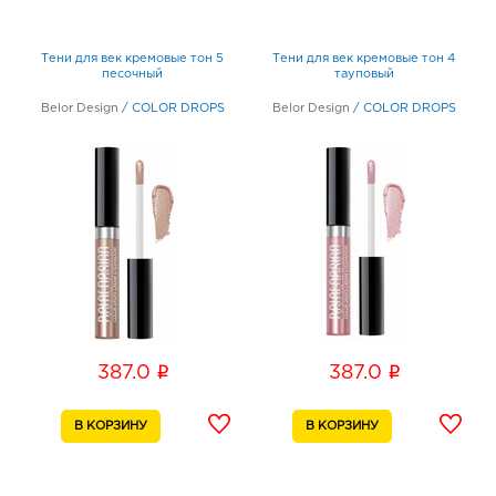
Тени для век кремовые тон 5
Тени для век кремовые тон 4
песочный
тауповый
Belor Design
/
COLOR DROPS
Belor Design
/
COLOR DROPS
i
i
387.0
387.0