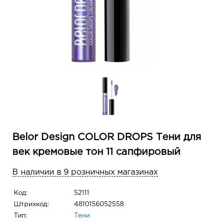
Belor Design COLOR DROPS Тени для
век кремовые тон 11 сапфировый
В наличии в 9 розничных магазинах
Код:
52111
Штрихкод:
4810156052558
Тип:
Тени