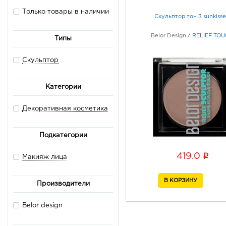
Только товары в наличии
Скульптор тон 3 sunkiss
Belor Design
/
RELIEF TO
Типы
Скульптор
Категории
Декоративная косметика
Подкатегории
i
419.0
Макияж лица
Производители
Belor design