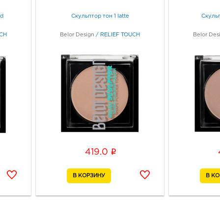
ed
Скульптор тон 1 latte
Скульп
UCH
Belor Design
/
RELIEF TOUCH
Belor Des
i
419.0