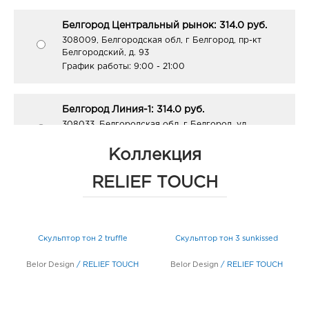
Белгород Центральный рынок: 314.0 руб.
308009, Белгородская обл, г Белгород, пр-кт
Белгородский, д. 93
График работы:
9:00 - 21:00
Белгород Линия-1: 314.0 руб.
308033, Белгородская обл, г Белгород, ул
Королева, д. 9а
График работы:
10:00 - 21:00
Коллекция
RELIEF TOUCH
Белгород Рио: 314.0 руб.
308010, Белгородская обл, г Белгород, пр-кт
Б.Хмельницкого, д. 164
График работы:
10:00 - 21:00
Скульптор тон 2 truffle
Скульптор тон 3 sunkissed
Belor Design
/
RELIEF TOUCH
Belor Design
/
RELIEF TOUCH
Воронеж МП: 314.0 руб.
394005, Воронежская обл, г Воронеж, пр-кт
Московский, д. 129/1