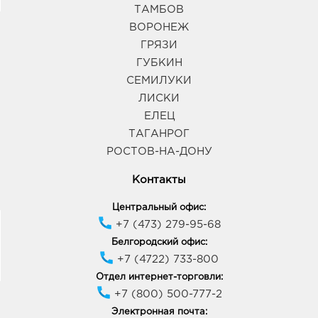
ТАМБОВ
Н.Усмань Аксиома: 314.0 руб.
ВОРОНЕЖ
396310, Воронежская обл, р-н Новоусманский, с
ГРЯЗИ
Новая Усмань, ул Ленина, д. 263Б
ГУБКИН
График работы:
9:00 - 21:00
СЕМИЛУКИ
ЛИСКИ
Губкин Линия: 314.0 руб.
ЕЛЕЦ
309181, Белгородская обл, г Губкин, ул
ТАГАНРОГ
Севастопольская, д. 2а
РОСТОВ-НА-ДОНУ
График работы:
9:00 - 20:00
Контакты
Курск Манеж: 314.0 руб.
Центральный офис:
305016, Курская область, г Курск, ул Щепкина,
+7 (473) 279-95-68
Здание 4Б
График работы:
10:00 - 21:00
Белгородский офис:
+7 (4722) 733-800
Отдел интернет-торговли:
Курск Европа-20: 314.0 руб.
+7 (800) 500-777-2
305040, Курская область, г Курск, пр-кт Дружбы,
Электронная почта:
д. 9А