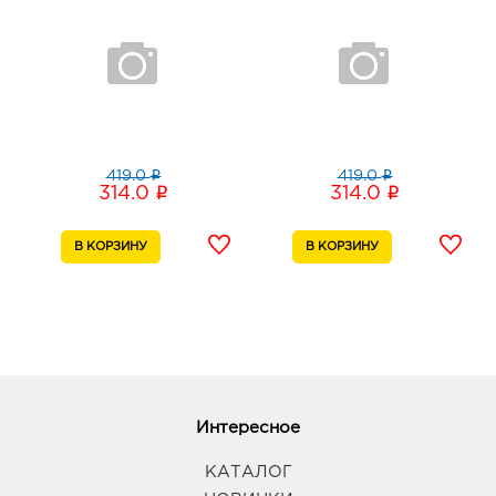
График работы:
10:00 - 22:00
Воронеж Тенистый: 314.0 руб.
394070, Воронежская обл, г Воронеж, ул
Тепличная, д. 4а
График работы:
9:00 - 21:00
i
i
419.0
419.0
i
i
314.0
314.0
Воронеж Северный: 314.0 руб.
394077, Воронежская обл, г Воронеж, ул Маршала
Жукова, д. 1
График работы:
9:00 - 20:00
Воронеж Космос: 314.0 руб.
394038, Воронежская обл, г Воронеж, ул
Космонавтов, дом 17Б
График работы:
10:00 - 20:00
Интересное
КАТАЛОГ
Воронеж Галерея Чижова: 314.0 руб.