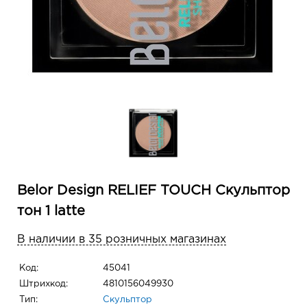
Belor Design RELIEF TOUCH Скульптор
тон 1 latte
В наличии в 35 розничных магазинах
Код:
45041
Штрихкод:
4810156049930
Тип:
Скульптор