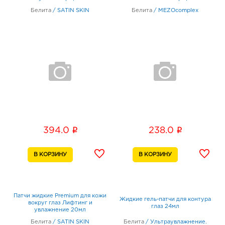
Альтернатива
Белита
/
SATIN SKIN
Белита
/
MEZOcomplex
биоревитализации"2шт
i
i
394.0
238.0
Патчи жидкие Premium для кожи
Жидкие гель-патчи для контура
вокруг глаз Лифтинг и
глаз 24мл
увлажнение 20мл
Белита
/
SATIN SKIN
Белита
/
Ультраувлажнение.