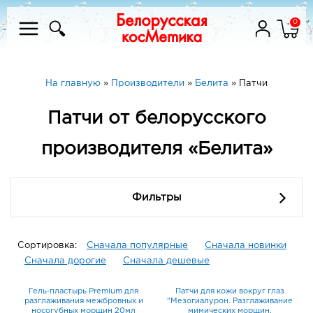
0
На главную
»
Производители
»
Белита
»
Патчи
Патчи от белорусского
производителя «Белита»
Фильтры
Сортировка:
Сначала популярные
Сначала новинки
Сначала дорогие
Сначала дешевые
Гель-пластырь Premium для
Патчи для кожи вокруг глаз
разглаживания межбровных и
"Мезогиалурон. Разглаживание
носогубных морщин 20мл
мимических морщин.