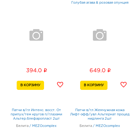
Голубая агава & розовая опунция
i
i
394.0
649.0
Патчи в/гл Интенс. восст. От
Патчи в/гл Жемчужная кожа
припух/тем кругов п/глазами
Лифт-эфф/увл Альтернат процед
Альтер.блефаропласт 2шт
нидлинга 2шт
Белита
/
MEZOcomplex
Белита
/
MEZOcomplex