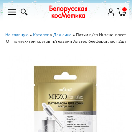
0
На главную
»
Каталог
»
Для лица
»
Патчи в/гл Интенс. восст.
От припух/тем кругов п/глазами Альтер.блефаропласт 2шт