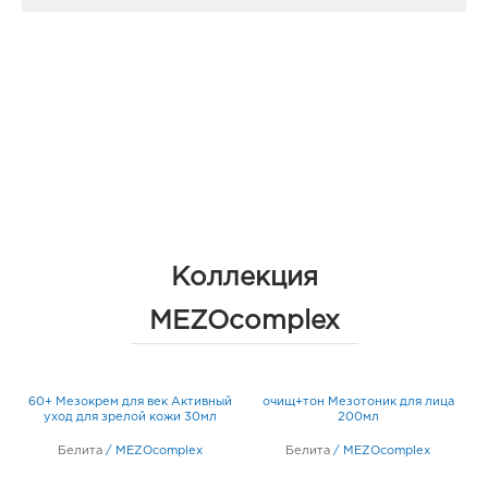
Коллекция
MEZOcomplex
60+ Мезокрем для век Активный
очищ+тон Мезотоник для лица
л
уход для зрелой кожи 30мл
200мл
Белита
/
MEZOcomplex
Белита
/
MEZOcomplex