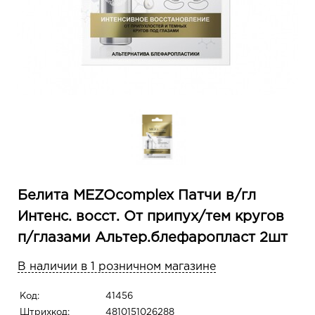
Белита MEZOcomplex Патчи в/гл
Интенс. восст. От припух/тем кругов
п/глазами Альтер.блефаропласт 2шт
В наличии в 1 розничном магазине
Код:
41456
Штрихкод:
4810151026288