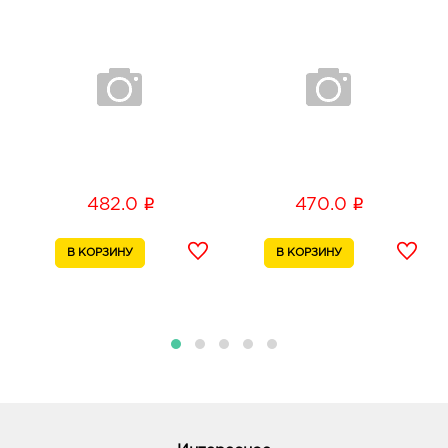
i
i
482.0
470.0