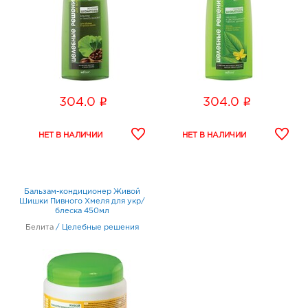
i
i
304.0
304.0
Бальзам-кондиционер Живой
Шишки Пивного Хмеля для укр/
блеска 450мл
Белита
/
Целебные решения