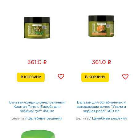
i
i
361.0
361.0
Бальзам-кондиционер Зелёный
Бальзам для ослабленных и
Каштан Гинкго Билоба для
выпадающих волос "Усьма и
объёма/густ 450мл
черная репа" 300 мл
Белита
/
Целебные решения
Белита
/
Целебные решения