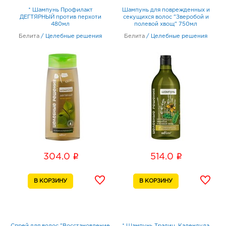
* Шампунь Профилакт
Шампунь для поврежденных и
ДЕГТЯРНЫЙ против перхоти
секущихся волос "Зверобой и
480мл
полевой хвощ" 750мл
Белита
/
Целебные решения
Белита
/
Целебные решения
i
i
304.0
514.0