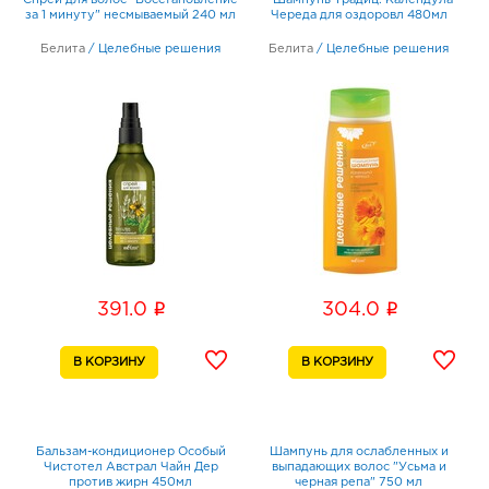
Спрей для волос "Восстановление
* Шампунь Традиц. Календула
за 1 минуту" несмываемый 240 мл
Череда для оздоровл 480мл
Белита
/
Целебные решения
Белита
/
Целебные решения
i
i
391.0
304.0
Бальзам-кондиционер Особый
Шампунь для ослабленных и
Чистотел Австрал Чайн Дер
выпадающих волос "Усьма и
против жирн 450мл
черная репа" 750 мл