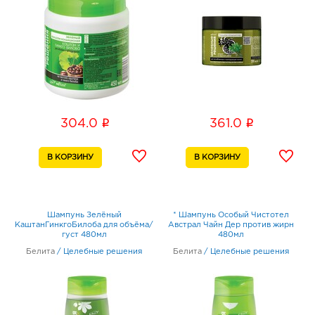
i
i
304.0
361.0
Шампунь Зелёный
* Шампунь Особый Чистотел
КаштанГинкгоБилоба для объёма/
Австрал Чайн Дер против жирн
густ 480мл
480мл
Белита
/
Целебные решения
Белита
/
Целебные решения