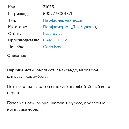
Код:
31673
Штрихкод:
5907776001871
Тип:
Парфюмерная вода
Категория:
Парфюмерия
(
Для мужчин
)
Страна:
Беларусь
Производитель:
CARLO BOSSI
Линейка:
Carlo Bossi
Описание
Верхние ноты: бергамот, палисандр, кардамон,
цитрусы, карамбола.
Ноты сердца: тарагон (тархун), шалфей, белый кедр,
перец.
Базовые ноты: амбра, шафран, мускус, древесные
ноты, сикамора.