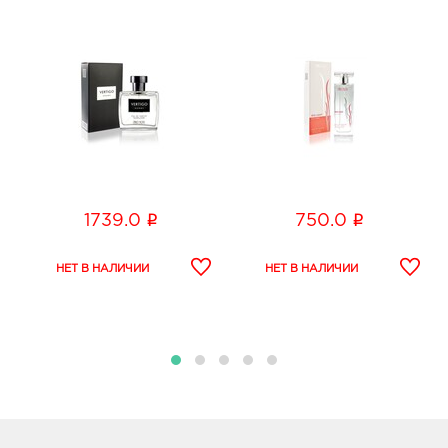
i
i
1739.0
750.0