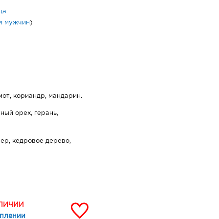
да
я мужчин
)
мот, кориандр, мандарин.
ный орех, герань,
вер, кедровое дерево,
АЛИЧИИ
уплении