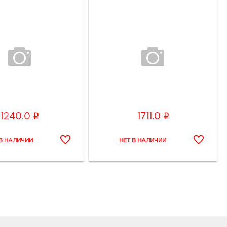
i
i
1240.0
1711.0