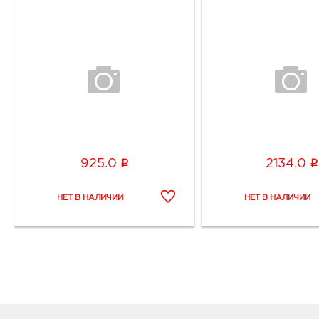
i
i
925.0
2134.0