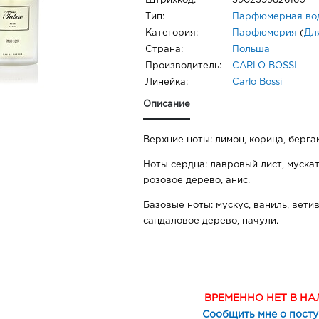
Штрихкод:
5902399826160
Тип:
Парфюмерная во
Категория:
Парфюмерия
(
Дл
Страна:
Польша
Производитель:
CARLO BOSSI
Линейка:
Carlo Bossi
Описание
Верхние ноты: лимон, корица, берга
Ноты сердца: лавровый лист, мускат
розовое дерево, анис.
Базовые ноты: мускус, ваниль, вети
сандаловое дерево, пачули.
ВРЕМЕННО НЕТ В Н
Сообщить мне о пост