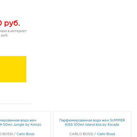
0
руб.
аза в интернет
 руб.
ированная вода жен
Парфюмированная вода жен SUMMER
 50мл Jungle by Kenzo
KISS 100мл Island kiss by Escada
 BOSSI
/
Carlo Bossi
CARLO BOSSI
/
Carlo Bossi