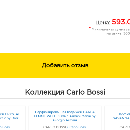
593.
Цена:
*
Минимальная сумма зак
магазине: 500
Добавить отзыв
Коллекция Carlo Bossi
Парфюмированная вода жен CARLA
жен CRYSTAL
Парфюм
FEMME WHITE 100мл Armani Mania by
t 2 by Dior
SAVANNAH
Giorgio Armani
o Bossi
CARLO BOSSI
/
Carlo Bossi
CARLO