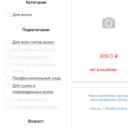
Категории
Спрей
Скраб
Для волос
Красящие средство
Филлер
Подкатегории
Пудра
Лосьон
Для всех типов волос
Крем-краска
Для нормальных волос
i
819.0
Спрей-мист
Против выпадения
Пена
Средства для укладки
волос
Крем
Профессиональный уход
Праймер
Для сухих и
Лак для волос
поврежденных волос
Воск
Масло репейное Экстра
Уход за волосами
восстановление 100мл
Специальное средство
Несмываемые средства
Витэкс
/
Keratin Active
Пенка
ампулы
Паста
Для жирных волос
Возраст
Блеск