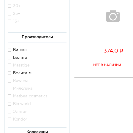
Маски для волос
Дезодорант
30+
Для окрашенных волос
Резинка для волос
25+
Против перхоти
Набор средств
16+
Оттеночные бальзамы
Оттеночный шампунь
Скрабы пилинги
Флюид
Производители
Средства для окраски
волос
i
Витэкс
374.0
Маски
Белита
Для укладки волос
Masstige
Аксессуары
Белита-м
Ежедневный уход
Rowena
Для душа и ванной
Милолика
Кремы универсальные
Matbea cosmetics
Bio world
Элитан
Kondor
Tashe professional
Коллекции