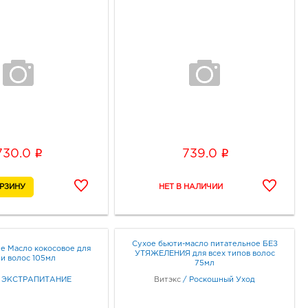
i
i
730.0
739.0
Сухое бьюти-масло питательное БЕЗ
е Масло кокосовое для
УТЯЖЕЛЕНИЯ для всех типов волос
 и волос 105мл
75мл
/
ЭКСТРАПИТАНИЕ
Витэкс
/
Роскошный Уход