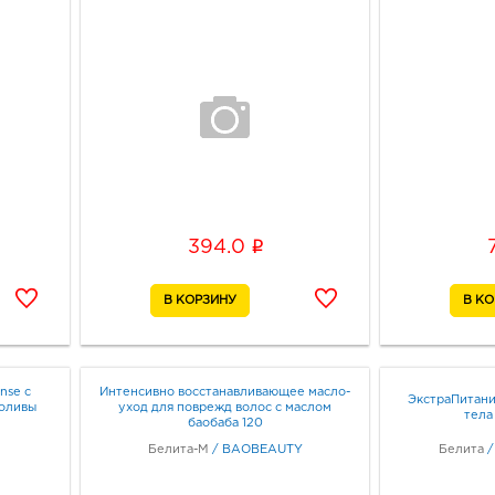
i
394.0
nse с
Интенсивно восстанавливающее масло-
ЭкстраПитани
 оливы
уход для поврежд волос с маслом
тела
баобаба 120
Белита-М
/
BAOBEAUTY
Белита