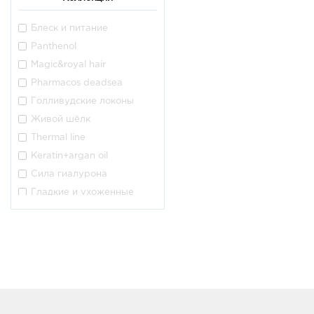
Markell
Belkosmex
Блеск и питание
Рябина
Panthenol
Ирида
Magic&royal hair
Фито линия herb's planet
Pharmacos deadsea
Iris cosmetic
Голливудские локоны
Ромакс
Живой шёлк
Selfielab
Thermal line
Сонца
Keratin+argan oil
Liv delano
Сила гиалурона
Гладкие и ухоженные
Кашемир
Premium молекулярное
восстановление
Hair focus
Active haircomplex
Lux volume роскошный