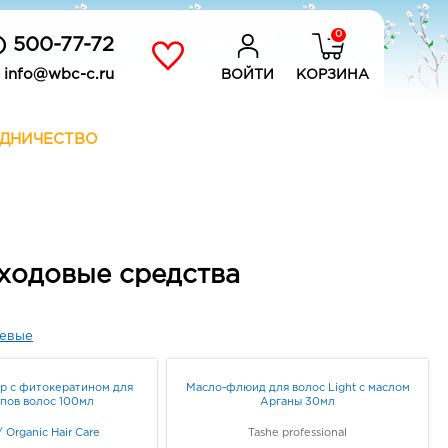
0
) 500-77-72
info@wbc-c.ru
ВОЙТИ
КОРЗИНА
ДНИЧЕСТВО
уходовые средства
евые
р с фитокератином для
Масло-флюид для волос Light с маслом
ипов волос 100мл
Арганы 30мл
/
Organic Hair Care
Tashe professional