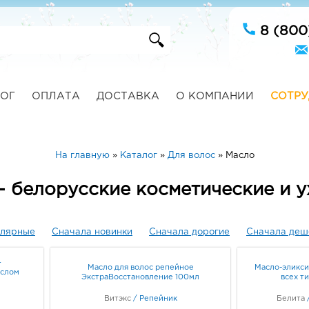
8 (800
ОГ
ОПЛАТА
ДОСТАВКА
О КОМПАНИИ
СОТРУ
На главную
»
Каталог
»
Для волос
»
Масло
- белорусские косметические и 
улярные
Сначала новинки
Сначала дорогие
Сначала деш
+
Масло для волос репейное
Масло-эликси
слом
ЭкстраВосстановление 100мл
всех т
Витэкс
/
Репейник
Белита