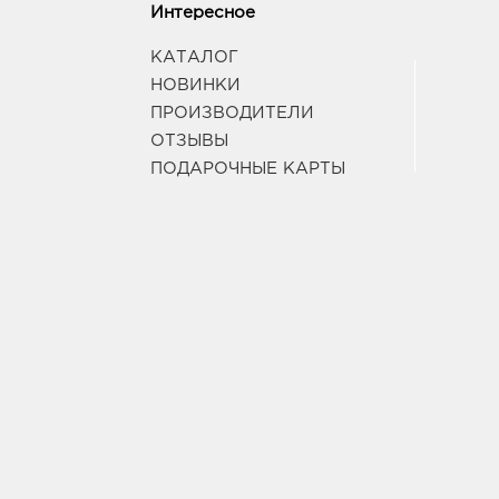
объем
Интересное
Protein repair
КАТАЛОГ
Роскошный уход
НОВИНКИ
Совершенные волосы
ПРОИЗВОДИТЕЛИ
Репейник
ОТЗЫВЫ
Aloe vera
ПОДАРОЧНЫЕ КАРТЫ
Revivor
Revivor intensive therapy
La belle
Hair aha clinic
Super fruit
Expert
Fruit therapy
Keratin+
Keratin active
Plusonda
Hair care
High style