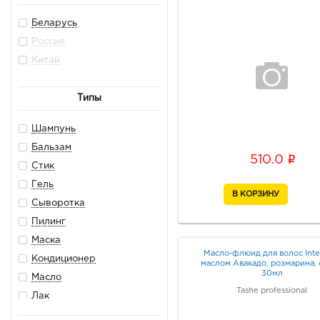
Беларусь
Россия
Китай
Типы
Шампунь
Бальзам
i
510.0
Стик
Гель
Сыворотка
Пилинг
Маска
Масло-флюид для волос Inte
Кондиционер
маслом Авакадо, розмарина,
30мл
Масло
Tashe professional
Лак
Мусс