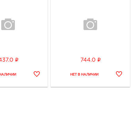
i
i
437.0
744.0