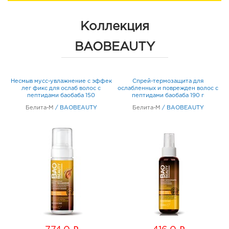
Коллекция
BAOBEAUTY
ь
Несмыв мусс-увлажнение с эффек
Спрей-термозащита для
ов
лег фикс для ослаб волос с
ослабленных и поврежден волос с
т
пептидами баобаба 150
пептидами баобаба 190 г
Белита-М
/
BAOBEAUTY
Белита-М
/
BAOBEAUTY