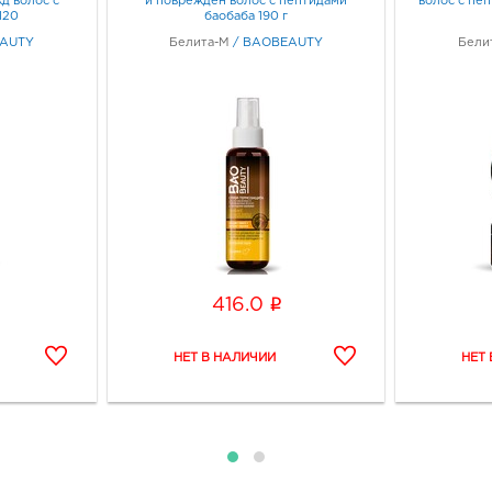
д волос с
и поврежден волос с пептидами
волос с пе
120
баобаба 190 г
AUTY
Белита-М
/
BAOBEAUTY
Бели
i
416.0