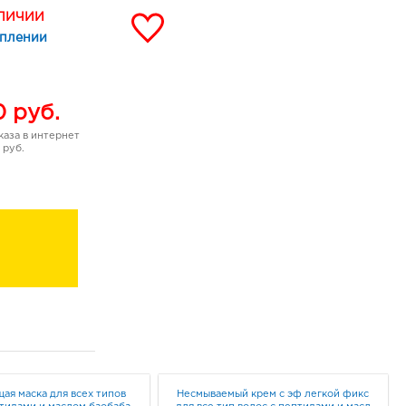
АЛИЧИИ
уплении
0
руб.
аза в интернет
 руб.
ая маска для всех типов
Несмываемый крем с эф легкой фикс