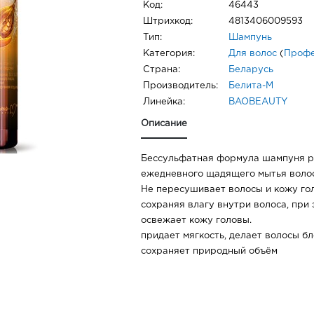
Код:
46443
Штрихкод:
4813406009593
Тип:
Шампунь
Категория:
Для волос
(
Профе
Страна:
Беларусь
Производитель:
Белита-М
Линейка:
BAOBEAUTY
Описание
Бессульфатная формула шампуня р
ежедневного щадящего мытья волос
Не пересушивает волосы и кожу гол
сохраняя влагу внутри волоса, при
освежает кожу головы.
придает мягкость, делает волосы 
сохраняет природный объём