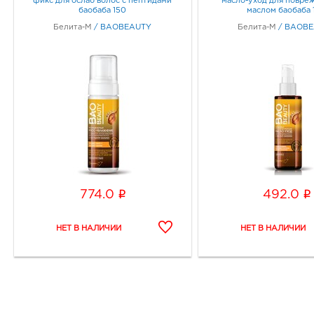
фикс для ослаб волос с пептидами
масло-уход для повреж
баобаба 150
маслом баобаба 
Белита-М
/
BAOBEAUTY
Белита-М
/
BAOBE
i
i
774.0
492.0