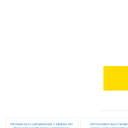
Несмыв мусс-увлажнение с эффек лег
Интенсивно восстана