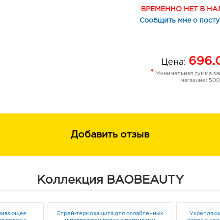
ВРЕМЕННО НЕТ В Н
Сообщить мне о пост
696.
Цена:
*
Минимальная сумма зак
магазине: 500
Добавить отзыв
Коллекция BAOBEAUTY
вливающее
Спрей-термозащита для ослабленных
Укрепляющ