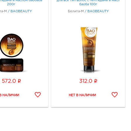
птидами и маслом баобаба
для все тип волос с пептидами и масл
200г
баоба 100г
та-М
/
BAOBEAUTY
Белита-М
/
BAOBEAUTY
i
i
572.0
312.0