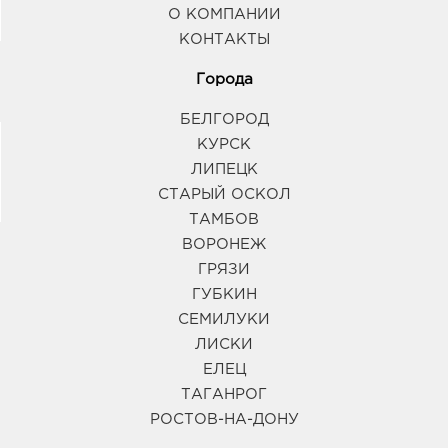
График работы:
9:00 - 20:00
О КОМПАНИИ
КОНТАКТЫ
Тамбов Улей: 307.0 руб.
Города
392003, Тамбовская область, г Тамбов, б-р
Энтузиастов, Дом 2а
БЕЛГОРОД
График работы:
9:00 - 20:00
КУРСК
ЛИПЕЦК
СТАРЫЙ ОСКОЛ
ТАМБОВ
ВОРОНЕЖ
ГРЯЗИ
ГУБКИН
СЕМИЛУКИ
ЛИСКИ
ЕЛЕЦ
ТАГАНРОГ
РОСТОВ-НА-ДОНУ