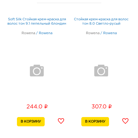
Воронеж Тенистый: 307.0 руб.
394070, Воронежская обл, г Воронеж, ул
Тепличная, д. 4а
Soft Silk Стойкая крем-краска для
Стойкая крем-краска для волос
График работы:
9:00 - 21:00
волос тон 9.1 пепельный блондин
тон 8.0 Светло-русый
Rowena
/
Rowena
Rowena
/
Rowena
Воронеж Европа: 307.0 руб.
394033, Воронежская обл, г Воронеж, пр-кт
Ленинский, д. 95б
График работы:
10:00 - 21:00
Курск Перекресток: 307.0 руб.
305035, Курская обл, г Курск, ул Дзержинского, д.
99А
График работы:
9:00 - 20:00
i
i
244.0
307.0
Курск Европа-40: 307.0 руб.
305040, Курская обл, г Курск, ул Студенческая, зд.
1
График работы:
10:00 - 22:00