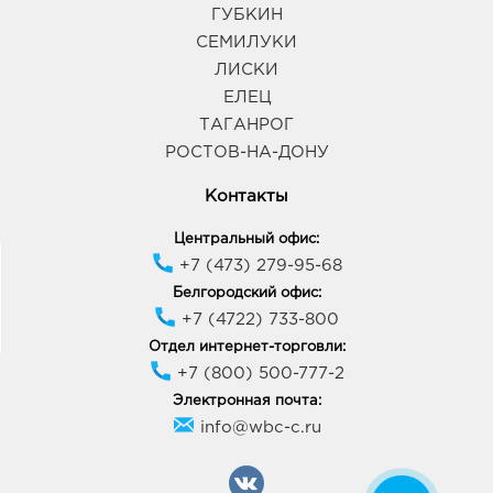
ГУБКИН
СЕМИЛУКИ
Воронеж Тенистый: 244.0 руб.
ЛИСКИ
394070, Воронежская обл, г Воронеж, ул
Тепличная, д. 4а
ЕЛЕЦ
График работы:
9:00 - 21:00
ТАГАНРОГ
РОСТОВ-НА-ДОНУ
Воронеж Галерея Чижова: 244.0 руб.
Контакты
394018, Воронежская обл, г Воронеж, ул
Кольцовская, д. 35
Центральный офис:
График работы:
10:00 - 22:00
+7 (473) 279-95-68
Белгородский офис:
+7 (4722) 733-800
Воронеж Солнечный Рай: 244.0 руб.
394006, Воронежская обл, г Воронеж, ул 20-летия
Отдел интернет-торговли:
Октября, д. 90
+7 (800) 500-777-2
График работы:
10:00 - 21:00
Электронная почта:
info@wbc-c.ru
Воронеж Придача: 244.0 руб.
394007, Воронежская обл, г Воронеж, ул