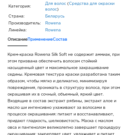
Для волос
(
Средства для окраски
Категория:
волос
)
Страна:
Беларусь
Производитель:
Rowena
Линейка:
Rowena
Описание
Применение
Состав
Крем-краска Rowena Silk Soft не содержит аммиак, при
этом призвана обеспечить волосам стойкий
насыщенный цвет и максимальное закрашивание
седины. Кремовая текстура краски разработана таким
образом, чтобы мягко и деликатно, минимизируя
повреждения, проникать в структуру волоса, при этом
окрашивая их в сочный, объемный, яркий цвет.
Входящие в состав экстракт рябины, экстракт алое и
масло ши интенсивно ухаживают за волосами в
процессе окрашивания: питают и восстанавливают,
придают гладкость, шелковистость. Маска с маслом
овса и пантенолом великолепно завершает процедуру
окрашивания: закрепляет цвет, увлажняет и питает,