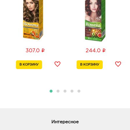
График работы:
9:00 - 20:00
Воронеж ЦТ Новгородская: 244.0 руб.
394088, Воронежская область, г Воронеж, ул
Новгородская, Дом 139а
График работы:
9:00 - 20:00
i
i
307.0
244.0
Воронеж Максимир: 244.0 руб.
394033, Воронежская обл, г Воронеж, пр-кт
Ленинский, д. 174П
График работы:
10:00 - 22:00
Воронеж Атмосфера: 244.0 руб.
394018, Воронежская обл, г Воронеж, ул
Фридриха Энгельса, д. 64А
График работы:
10:00 - 21:00
Интересное
Воронеж Европа: 244.0 руб.