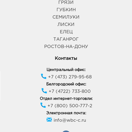
График работы:
9:00 - 20:00
ГРЯЗИ
ГУБКИН
СЕМИЛУКИ
Воронеж Окей: 286.0 руб.
ЛИСКИ
394068, Воронежская обл, г Воронеж, ул
Шишкова, д. 72
ЕЛЕЦ
График работы:
10:00 - 21:00
ТАГАНРОГ
РОСТОВ-НА-ДОНУ
Воронеж Европа: 286.0 руб.
Контакты
394033, Воронежская обл, г Воронеж, пр-кт
Ленинский, д. 95б
Центральный офис:
График работы:
10:00 - 21:00
+7 (473) 279-95-68
Белгородский офис:
+7 (4722) 733-800
Воронеж ЦТ Новгородская: 286.0 руб.
394088, Воронежская область, г Воронеж, ул
Отдел интернет-торговли:
Новгородская, Дом 139а
+7 (800) 500-777-2
График работы:
9:00 - 20:00
Электронная почта:
info@wbc-c.ru
Воронеж Атмосфера: 286.0 руб.