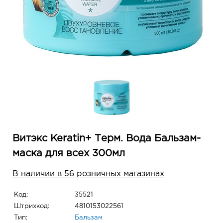
Витэкс Keratin+ Терм. Вода Бальзам-
маска для всех 300мл
В наличии в 56 розничных магазинах
Код:
35521
Штрихкод:
4810153022561
Тип:
Бальзам