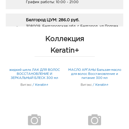
График работы:
10:00 - 21:00
Белгород ЦУМ: 286.0 руб.
308009, Белгородская обл, г Белгород, ул Попова,
д. 36
График работы:
10:00 - 20:00
Коллекция
Keratin+
Белгород Линия-1: 286.0 руб.
308033, Белгородская обл, г Белгород, ул
Королева, д. 9а
жидкий шелк ЛАК ДЛЯ ВОЛОС
МАСЛО АРГАНЫ Бальзам-масло
я
График работы:
10:00 - 21:00
ВОССТАНОВЛЕНИЕ И
для волос Восстановление и
ЗЕРКАЛЬНЫЙ БЛЕСК 300 мл
питание 300 мл
Витэкс
/
Keratin+
Витэкс
/
Keratin+
Белгород ГРИНН: 286.0 руб.
308010, Белгородская обл, г Белгород, пр-кт
Б.Хмельницкого, д. 137т
График работы:
10:00 - 21:00
Белгород Маяк: 286.0 руб.