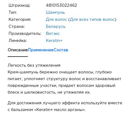
Штрихкод:
4810153022462
Тип:
Шампунь
Категория:
Для волос
(
Для всех типов волос
)
Страна:
Беларусь
Производитель:
Витэкс
Линейка:
Keratin+
Описание
Применение
Состав
Легкость без утяжеления
Крем-шампунь бережно очищает волосы, глубоко
питает, уплотняет структуру волос и восстанавливает
поврежденные участки, придает волосам здоровый
блеск и шелковистость, не утяжеляя их.
Для достижения лучшего эффекта используйте вместе
с бальзамом «Keratin+ масло арганы».