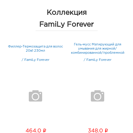
Коллекция
FamiLy Forever
й
Гель-мусс Матирующий для
Филлер-Термозащита для волос
та
умывания для жирной/
20в1 230мл
комбинированной/проблемной
кожи 230мл
/
FamiLy Forever
/
FamiLy Forever
i
i
464.0
348.0