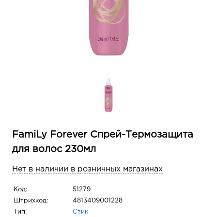
FamiLy Forever Спрей-Термозащита
для волос 230мл
Нет в наличии в розничных магазинах
Код:
51279
Штрихкод:
4813409001228
Тип:
Стик