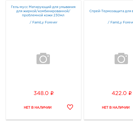
Гель-мусс Матирующий для умывания
для жирной/комбинированной/
Спрей-Термозащита для 
проблемной кожи 230мл
/
FamiLy Forever
/
FamiLy Forev
i
i
348.0
422.0