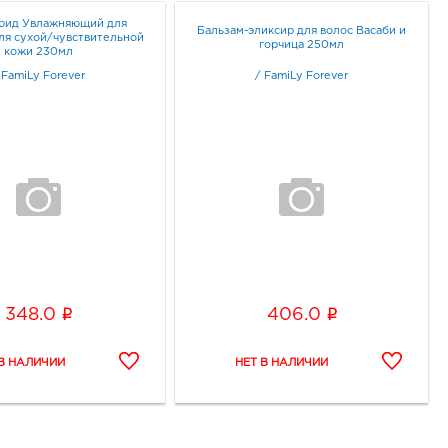
юид Увлажняющий для
Бальзам-эликсир для волос Васаби и
ля сухой/чувствительной
горчица 250мл
кожи 230мл
/
FamiLy Forever
/
FamiLy Forever
i
i
348.0
406.0