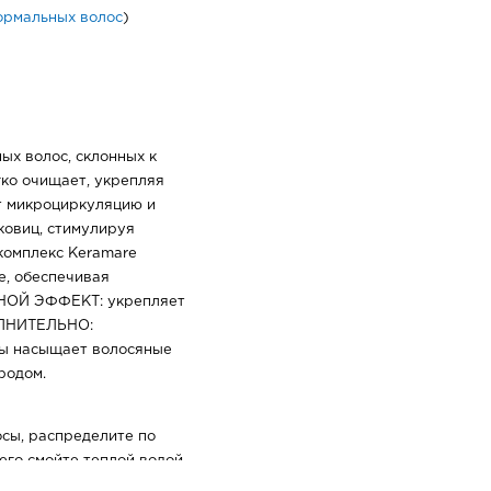
ормальных волос
)
х волос, склонных к
гко очищает, укрепляя
т микроциркуляцию и
ковиц, стимулируя
комплекс Keramare
е, обеспечивая
НОЙ ЭФФЕКТ: укрепляет
ОЛНИТЕЛЬНО:
ы насыщает волосяные
родом.
сы, распределите по
чего смойте теплой водой.
водой