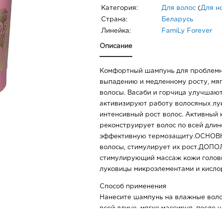
Категория:
Для волос
(
Для н
Страна:
Беларусь
Линейка:
FamiLy Forever
Описание
Комфортный шампунь для проблемны
выпадению и медленному росту, мя
волосы. Васаби и горчица улучшаю
активизируют работу волосяных лу
интенсивный рост волос. Активный 
реконструирует волос по всей длин
эффективную термозащиту.ОСНОВ
волосы, стимулирует их рост.ДОП
стимулирующий массаж кожи голов
луковицы микроэлементами и кисло
Способ применения
Нанесите шампунь на влажные воло
всей длине, мягко массируя, после 
При попадании в глаза – промойте 