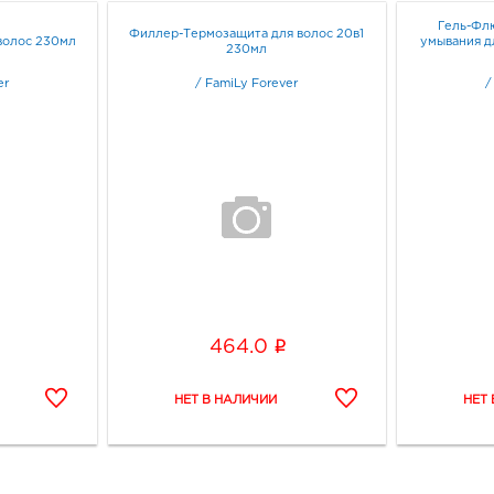
Гель-Фл
Филлер-Термозащита для волос 20в1
волос 230мл
умывания д
230мл
er
/
FamiLy Forever
i
464.0