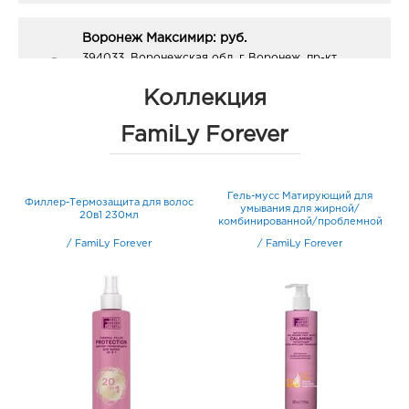
Воронеж Максимир: руб.
394033, Воронежская обл, г Воронеж, пр-кт
Ленинский, д. 174П
График работы:
10:00 - 22:00
Коллекция
FamiLy Forever
й
Гель-мусс Матирующий для
Филлер-Термозащита для волос
та
умывания для жирной/
20в1 230мл
комбинированной/проблемной
кожи 230мл
/
FamiLy Forever
/
FamiLy Forever