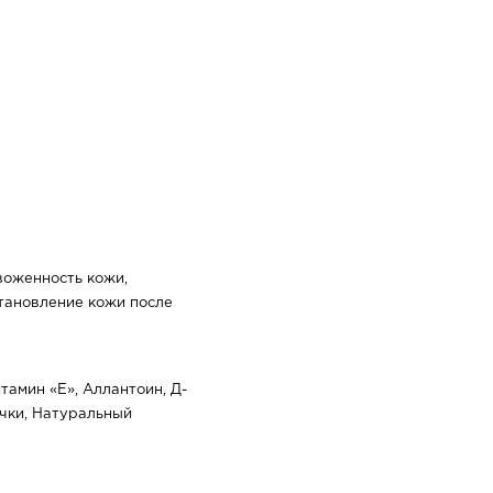
воженность кожи,
тановление кожи после
тамин «Е», Аллантоин, Д-
очки, Натуральный