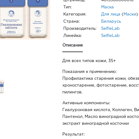
Штрихкод:
4813360000018
Тип:
Маска
Категория:
Для лица
(
Маски
)
Страна:
Беларусь
Производитель:
SelfieLab
Линейка:
SelfieLab
Описание
Для всех типов кожи, 35+
Показания к применению:
Профилактика старения кожи, обез
хроностарение, фотостарение, восс
пилингов.
Активные компоненты:
Гиалуроновая кислота, Коллаген, Ви
Пантенол, Масло виноградной кост
экстракт виноградной косточки
Результат: