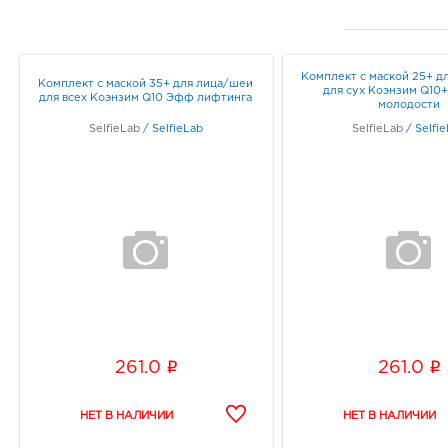
Комплект с маской 25+ д
Комплект с маской 35+ для лица/шеи
для сух Коэнзим Q10
для всех Коэнзим Q10 Эфф лифтинга
молодости
SelfieLab
/
SelfieLab
SelfieLab
/
Selfi
i
i
261.0
261.0