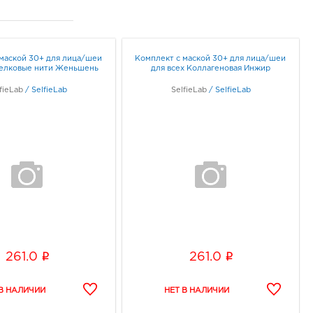
ного использования.
 25°C.
 маской 30+ для лица/шеи
Комплект с маской 30+ для лица/шеи
Шелковые нити Женьшень
для всех Коллагеновая Инжир
жи.
fieLab
/
SelfieLab
SelfieLab
/
SelfieLab
опадания прямых
i
i
261.0
261.0