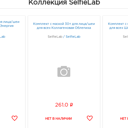
Коллекция SelfieLab
Маска предназначена для однократ
Хранить при температуре от 5°C до
ля лица/шеи
Меры предосторожности:
Комплект с маской 30+ для лица/шеи
Комплект с
+Энергия
для всех Коллагеновая Облепиха
для всех 
Не применять для поврежденной ко
eLab
SelfieLab
/
SelfieLab
Sel
Избегать попадания в глаза.
Избегать высокой температуры и п
солнечных лучей.
i
261.0