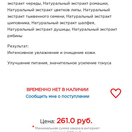
экстракт череды, Натуральный экстракт ромашки,
Натуральный экстракт цветков липы, Натуральный
экстракт тыквенного семени, Натуральный экстракт
шиповника, Натуральный экстракт шалфея,
Натуральный экстракт душицы, Натуральный экстракт
рябины
Результат:
Интенсивное увлажнение и очищение кожи.
Улучшение питания, значительное усиление тонуса
кожи.
Устранение шелушения.
ВРЕМЕННО НЕТ В НАЛИЧИИ
Замедление процесса старения клеток кожи.
Сообщить мне о поступлении
Уменьшение глубины морщин.
Восстановление свежести и здорового цвета лица.
261.0
руб.
Цена:
Снятие раздражения чувствительной кожи.
*
Минимальная сумма заказа в интернет
Противовоспалительное действие.