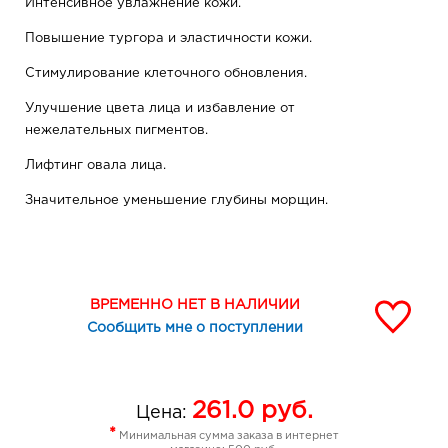
Интенсивное увлажнение кожи.
Повышение тургора и эластичности кожи.
Стимулирование клеточного обновления.
Улучшение цвета лица и избавление от
нежелательных пигментов.
Лифтинг овала лица.
Значительное уменьшение глубины морщин.
Предупреждение появления новых морщин.
Противовоспалительное действие.
ВРЕМЕННО НЕТ В НАЛИЧИИ
Антиоксидантная защита.
Сообщить мне о поступлении
В маске содержатся активные компоненты! Может
наблюдаться легкое покалывание или пощипывание в
результате усиления кровообращения.
261.0
руб.
Цена:
Рекомендуется использовать маску 2 раза в неделю.
*
Минимальная сумма заказа в интернет