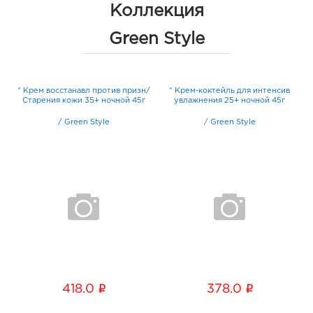
Коллекция
Green Style
а
* Крем восстанавл против призн/
* Крем-коктейль для интенсив
Старения кожи 35+ ночной 45г
увлажнения 25+ ночной 45г
/
Green Style
/
Green Style
i
i
418.0
378.0