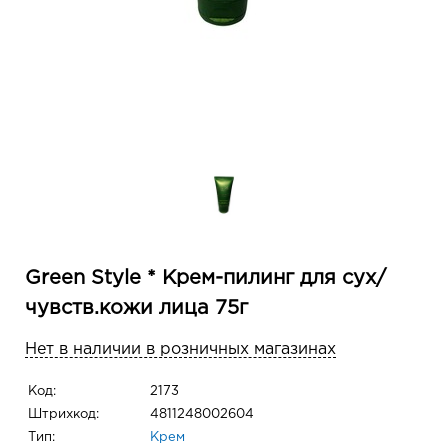
Green Style * Крем-пилинг для сух/
чувств.кожи лица 75г
Нет в наличии в розничных магазинах
Код:
2173
Штрихкод:
4811248002604
Тип:
Крем