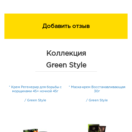
Добавить отзыв
Коллекция
Green Style
* Крем Регенерир для борьбы с
* Маска-крем Восстанавливающая
5г
морщинами 45+ ночной 45г
30г
/
Green Style
/
Green Style