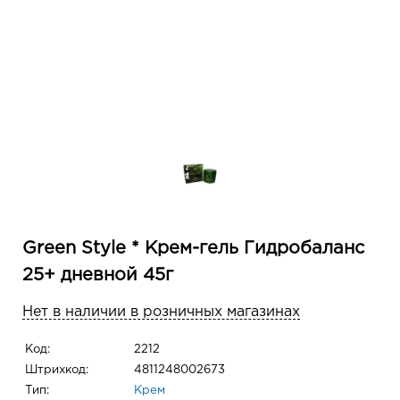
Green Style * Крем-гель Гидробаланс
25+ дневной 45г
Нет в наличии в розничных магазинах
Код:
2212
Штрихкод:
4811248002673
Тип:
Крем