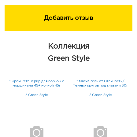
Добавить отзыв
Коллекция
Green Style
ив
* Крем Регенерир для борьбы с
* Маска-гель от Отечности/
*
морщинами 45+ ночной 45г
Темных кругов под глазами 30г
/
Green Style
/
Green Style