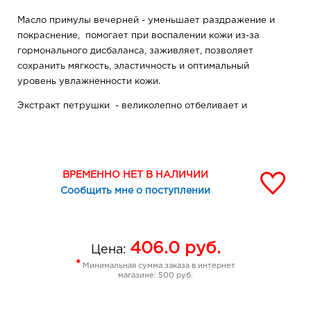
Масло примулы вечерней - уменьшает раздражение и
покраснение, помогает при воспалении кожи из-за
гормонального дисбаланса, заживляет, позволяет
сохранить мягкость, эластичность и оптимальный
уровень увлажненности кожи.
Экстракт петрушки - великолепно отбеливает и
тонизирует кожу лица, уменьшает раздражение,
способствует заживлению.
Фитоэкстракты имбиря, ромашки, липы, эхинацеи и
ВРЕМЕННО НЕТ В НАЛИЧИИ
фиалки успокаивают, увлажняют кожу, улучшают цвет
Сообщить мне о поступлении
лица.
Кофеин улучшает кровообращение тонизирует кожу.
Витаминный комплекс и сверхкритические СО2
406.0
руб.
Цена:
экстракты таволги и арники обеспечивают мощную
*
Минимальная сумма заказа в интернет
антиоксидантную защиту клеток кожи.
магазине: 500 руб.
Возраст для применения крема 18 - 35 лет.