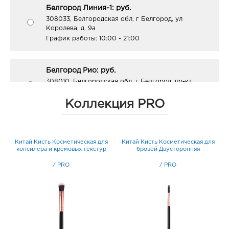
Белгород Линия-1: руб.
308033, Белгородская обл, г Белгород, ул
Королева, д. 9а
График работы:
10:00 - 21:00
Белгород Рио: руб.
308010, Белгородская обл, г Белгород, пр-кт
Б.Хмельницкого, д. 164
График работы:
10:00 - 21:00
Коллекция PRO
Воронеж Европа: руб.
он
Китай Кисть Косметическая для
Китай Кисть Косметическая для
К
394033, Воронежская обл, г Воронеж, пр-кт
консилера и кремовых текстур
бровей Двусторонняя
Ленинский, д. 95б
График работы:
10:00 - 21:00
/
PRO
/
PRO
Воронеж Тенистый: руб.
394070, Воронежская обл, г Воронеж, ул
Тепличная, д. 4а
График работы:
9:00 - 21:00