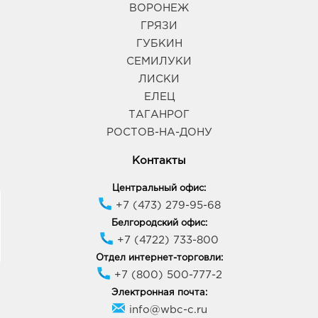
ВОРОНЕЖ
Курск Европа-20: руб.
305040, Курская область, г Курск, пр-кт Дружбы,
ГРЯЗИ
д. 9А
ГУБКИН
График работы:
9:00 - 21:00
СЕМИЛУКИ
ЛИСКИ
Курск Европа-50: руб.
ЕЛЕЦ
305004, Курская обл, г Курск, ул Карла Маркса,
ТАГАНРОГ
зд. 10
РОСТОВ-НА-ДОНУ
График работы:
9:00 - 21:00
Контакты
Липецк Милолика Ривьера: руб.
Центральный офис:
398004, Липецкая обл, г Липецк, ул Катукова, влд.
+7 (473) 279-95-68
51
Белгородский офис:
График работы:
10:00 - 22:00
+7 (4722) 733-800
Отдел интернет-торговли:
Ростов-на-Дону Ст. Дивизии: руб.
+7 (800) 500-777-2
344015, Ростовская область, г.о. город Ростов-на-
Электронная почта:
Дону, г Ростов-на-Дону, ул 339-й Стрелковой
info@wbc-c.ru
Дивизии, Дом 29