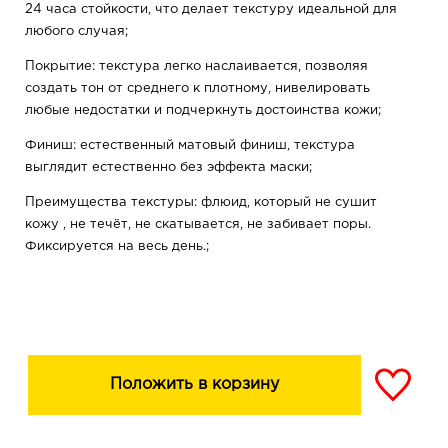
24 часа стойкости, что делает текстуру идеальной для
любого случая;
Покрытие: текстура легко наслаивается, позволяя
создать тон от среднего к плотному, нивелировать
любые недостатки и подчеркнуть достоинства кожи;
Финиш: естественный матовый финиш, текстура
выглядит естественно без эффекта маски;
Преимущества текстуры: флюид, который не сушит
кожу , не течёт, не скатывается, не забивает поры.
Фиксируется на весь день.;
Vegan, не содержит масел.
Тип кожи: подходит для всех типов кожи
ТОНАЛЬНЫЙ КРЕМ RELOUIS PRO FACE&BODY
FOUNDATION 24H SPF30 легко распределяется,
Положить в корзину
создавая основу для идеального макияжа, гарантирует
facetune эффект и помогает коже выглядеть идеально
на фото.