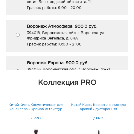
летия Белгородской области, д. 11
График работы:
9:00 - 20:00
Воронеж Атмосфера: 900.0 руб.
394018, Воронежская обл, г Воронеж, ул
Фридриха Энгельса, д. 64А
График работы:
10:00 - 21:00
Воронеж Европа: 900.0 руб.
394033, Воронежская обл, г Воронеж, пр-кт
Ленинский, д. 95б
График работы:
10:00 - 21:00
Коллекция PRO
Воронеж Окей: 900.0 руб.
он
Китай Кисть Косметическая для
Китай Кисть Косметическая для
К
394068, Воронежская обл, г Воронеж, ул
консилера и кремовых текстур
бровей Двусторонняя
Шишкова, д. 72
График работы:
10:00 - 21:00
/
PRO
/
PRO