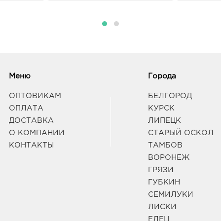
Воро
Граф
Вор
руб.
3940
Меню
Города
Воро
174П
ОПТОВИКАМ
БЕЛГОРОД
Граф
ОПЛАТА
КУРСК
ДОСТАВКА
ЛИПЕЦК
Вор
О КОМПАНИИ
СТАРЫЙ ОСКОЛ
552.
КОНТАКТЫ
ТАМБОВ
3940
ВОРОНЕЖ
Воро
58/2
ГРЯЗИ
Граф
ГУБКИН
СЕМИЛУКИ
ЛИСКИ
Вор
руб.
ЕЛЕЦ