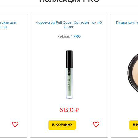
3940
Воро
Лизю
Граф
еская для
Корректор Full Cover Corrector тон 40
Пудра компа
нняя
Green
Relouis
/
PRO
Воро
3940
Воро
Граф
Воро
3940
Воро
95б
Граф
i
613.0
Вор
552.
3940