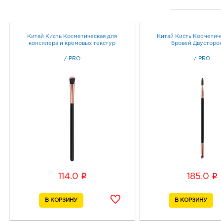
Китай Кисть Косметическая для
Китай Кисть Косметич
консилера и кремовых текстур
бровей Двусторо
/
PRO
/
PRO
i
i
114.0
185.0