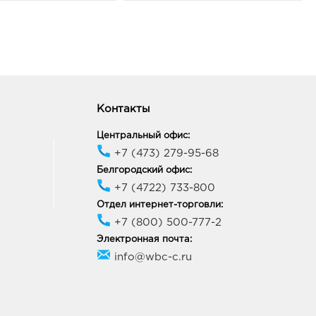
неж, ул Переверткина, д. 7
ик работы:
9:00 - 20:00
онеж Максимир: 552.0
33, Воронежская обл, г
Контакты
неж, пр-кт Ленинский, д.
Центральный офис:
ик работы:
10:00 - 22:00
+7 (473) 279-95-68
Белгородский офис:
онеж Южный Полюс:
+7 (4722) 733-800
0 руб.
Отдел интернет-торговли:
74, Воронежская обл, г
+7 (800) 500-777-2
неж, ул Ростовская, д.
4
Электронная почта:
ик работы:
9:00 - 21:00
info@wbc-c.ru
онеж Придача: 552.0