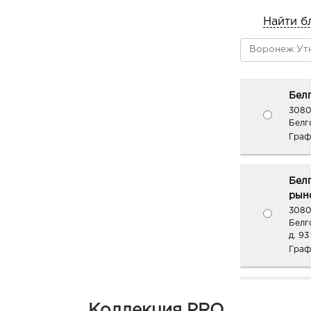
Найти б
Белг
3080
Белго
Граф
Бел
рыно
3080
Белг
д. 93
Граф
Вор
Коллекция PRO
руб.