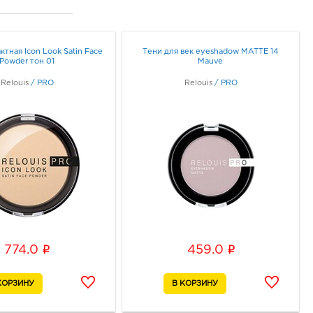
88, Воронежская обл, г
неж, ул Генерала
кова, д. 60
ик работы:
9:00 - 21:00
ктная Icon Look Satin Face
Тени для век eyeshadow MATTE 14
Powder тон 01
Mauve
Relouis
/
PRO
Relouis
/
PRO
неж Арена: 552.0 руб.
77, Воронежская обл, г
неж, б-р Победы, д. 23б
ик работы:
10:00 - 22:00
неж Европа: 552.0 руб.
33, Воронежская обл, г
неж, пр-кт Ленинский, д.
ик работы:
10:00 - 21:00
i
i
774.0
459.0
онеж Линия Остужева:
0 руб.
42, Воронежская обл, г