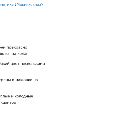
сметика
(
Макияж глаз
)
тени прекрасно
аются на коже
бокий цвет несколькими
верены в макияже на
еплые и холодные
акцентов