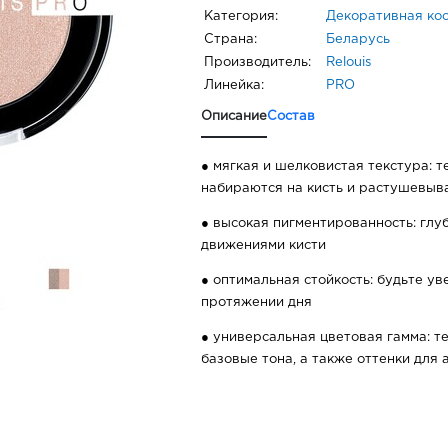
Категория:
Декоративная ко
Страна:
Беларусь
Производитель:
Relouis
Линейка:
PRO
Описание
Состав
● мягкая и шелковистая текстура: 
набираются на кисть и растушевыв
● высокая пигментированность: глу
движениями кисти
● оптимальная стойкость: будьте у
протяжении дня
● универсальная цветовая гамма: т
базовые тона, а также оттенки для 