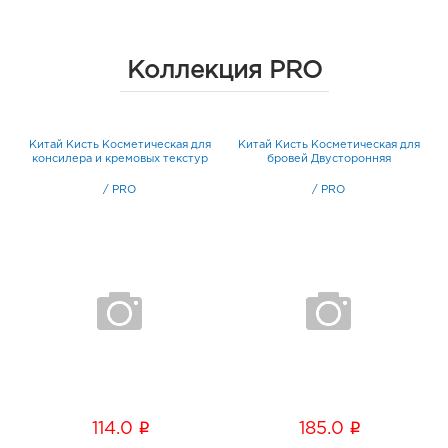
Коллекция PRO
он
Китай Кисть Косметическая для
Китай Кисть Косметическая для
К
консилера и кремовых текстур
бровей Двусторонняя
/
PRO
/
PRO
i
i
114.0
185.0