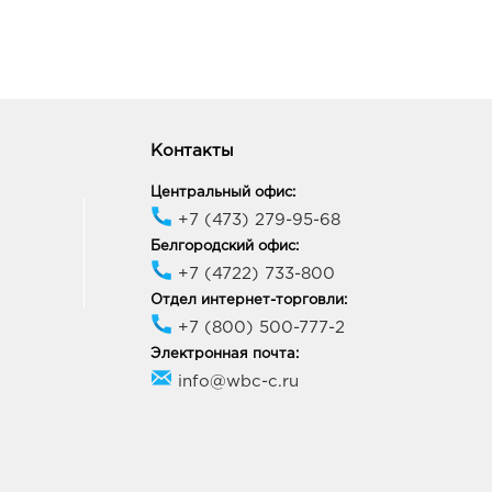
ик работы:
9:00 - 21:00
ород ЦУМ: руб.
09, Белгородская обл, г
ород, ул Попова, д. 36
Контакты
ик работы:
10:00 - 20:00
Центральный офис:
+7 (473) 279-95-68
онеж ЦТ Новгородская:
Белгородский офис:
+7 (4722) 733-800
88, Воронежская область,
Отдел интернет-торговли:
ронеж, ул Новгородская,
139а
+7 (800) 500-777-2
ик работы:
9:00 - 20:00
Электронная почта:
info@wbc-c.ru
онеж Максимир: руб.
33, Воронежская обл, г
неж, пр-кт Ленинский, д.