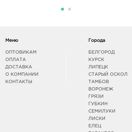
д. 93
Граф
Белг
3080
Белг
Меню
Города
Граф
ОПТОВИКАМ
БЕЛГОРОД
ОПЛАТА
КУРСК
Вор
ДОСТАВКА
ЛИПЕЦК
руб.
О КОМПАНИИ
СТАРЫЙ ОСКОЛ
3940
КОНТАКТЫ
ТАМБОВ
г Во
Дом 
ВОРОНЕЖ
Граф
ГРЯЗИ
ГУБКИН
СЕМИЛУКИ
Вор
3940
ЛИСКИ
Воро
ЕЛЕЦ
174П