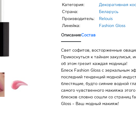
Категория:
Декоративная ко
Страна:
Беларусь
Производитель:
Relouis
Линейка:
Fashion Gloss
Описание
Состав
Свет софитов, восторженные овации
Прикоснуться к тайнам закулисья, 
об этом грезит каждая модница!
Блеск Fashion Gloss с зеркальным э
последний тенденций модной индуст
блестящие, будто сияние водной гла
самого чувственного макияжа этого
блесков словно сошли со страниц fa
Gloss – Ваш модный макияж!