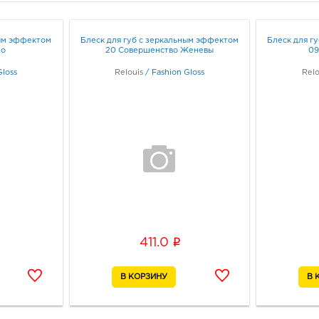
Белго
Граф
ным эффектом
Блеск для губ с зеркальным эффектом
Блеск для г
ио
20 Совершенство Женевы
09
Белг
Gloss
Relouis
/
Fashion Gloss
Relo
3080
Белг
Белг
Граф
Белг
3080
Белг
Б.Хм
Граф
i
411.0
Бел
рыно
3080
Белг