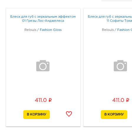
Блеск для губ с зеркальным эффектом
Блеск для губ с зеркаль
01 Грезы Лос-Анджелеса
11 Софиты Ток
Relouis
/
Fashion Gloss
Relouis
/
Fashion 
i
i
411.0
411.0