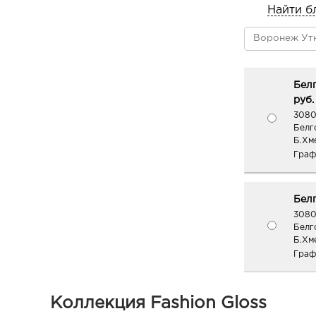
Найти б
Белг
руб.
3080
Белг
Б.Хм
Граф
Белг
3080
Белг
Б.Хме
Граф
Белг
Коллекция Fashion Gloss
3080