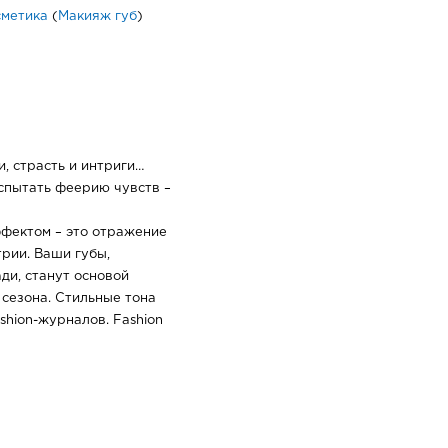
сметика
(
Макияж губ
)
, страсть и интриги…
испытать феерию чувств –
ффектом – это отражение
рии. Ваши губы,
ди, станут основой
 сезона. Стильные тона
shion-журналов. Fashion