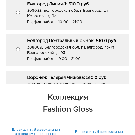
Белгород Линия-1: 510.0 руб.
308033, Белгородская обл, г Белгород, ул
Королева, д. 9а
График работы:
10:00 - 21:00
Белгород Центральный рынок: 510.0 руб.
308009, Белгородская обл, г Белгород, пр-кт
Белгородский, д. 93
График работы:
9:00 - 21:00
Воронеж Галерея Чижова: 510.0 руб.
394018, Воронежская обл, г Воронеж, ул
Кольцовская, д. 35
График работы:
10:00 - 22:00
Коллекция
Fashion Gloss
Воронеж Максимир: 510.0 руб.
394033, Воронежская обл, г Воронеж, пр-кт
Ленинский, д. 174П
Блеск для губ с зеркальным
ip
Блеск для губ с зеркальным
График работы:
10:00 - 22:00
эффектом 01 Грезы Лос-