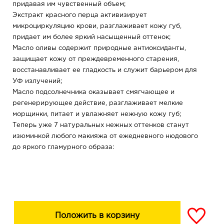
придавая им чувственный объем;
Экстракт красного перца активизирует
микроциркуляцию крови, разглаживает кожу губ,
придает им более яркий насыщенный оттенок;
Масло оливы содержит природные антиоксиданты,
защищает кожу от преждевременного старения,
восстанавливает ее гладкость и служит барьером для
УФ излучений;
Масло подсолнечника оказывает смягчающее и
регенерирующее действие, разглаживает мелкие
морщинки, питает и увлажняет нежную кожу губ;
Теперь уже 7 натуральных нежных оттенков станут
изюминкой любого макияжа от ежедневного нюдового
до яркого гламурного образа:
01 Pure Peach (персиковый)
02 Clear Pink (бледно-розовый)
03 Ideal Nude (холодный розовый)
04 Sweet Pink (ярко-розовый)
05 Dusty Rose (натурально-розовый)
06 Light Caramel (карамельный)
Положить в корзину