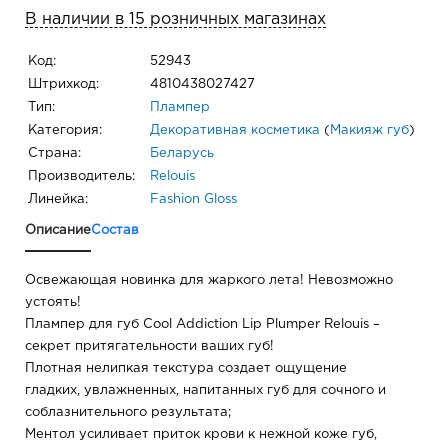
В наличии в 15 розничных магазинах
Код:
52943
Штрихкод:
4810438027427
Тип:
Плампер
Категория:
Декоративная косметика
(
Макияж губ
)
Страна:
Беларусь
Производитель:
Relouis
Линейка:
Fashion Gloss
Описание
Состав
Освежающая новинка для жаркого лета! Невозможно
устоять!
Плампер для губ Cool Addiction Lip Plumper Relouis –
секрет притягательности ваших губ!
Плотная нелипкая текстура создает ощущение
гладких, увлажненных, напитанных губ для сочного и
соблазнительного результата;
Ментол усиливает приток крови к нежной коже губ,