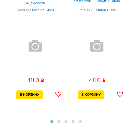
эффектом 11 Софиты Токио
Анджелеса
Relouis
/
Fashion Gloss
Relouis
/
Fashion Gloss
Воронеж Линия Остужева: 510.0 руб.
394042, Воронежская обл, г Воронеж, ул
Переверткина, д. 7
График работы:
9:00 - 20:00
Воронеж МП: 510.0 руб.
394005, Воронежская обл, г Воронеж, пр-кт
Московский, д. 129/1
График работы:
10:00 - 22:00
i
i
411.0
411.0
Воронеж Европа: 510.0 руб.
394033, Воронежская обл, г Воронеж, пр-кт
Ленинский, д. 95б
График работы:
10:00 - 21:00
Воронеж Арена: 510.0 руб.
394077, Воронежская обл, г Воронеж, б-р Победы,