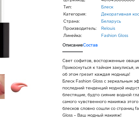
Штрихкод:
4810438008600
Тип:
Блеск
Категория:
Декоративная ко
Страна:
Беларусь
Производитель:
Relouis
Линейка:
Fashion Gloss
Описание
Состав
Свет софитов, восторженные овации
Прикоснуться к тайнам закулисья, 
об этом грезит каждая модница!
Блеск Fashion Gloss с зеркальным э
последний тенденций модной индуст
блестящие, будто сияние водной гла
самого чувственного макияжа этого
блесков словно сошли со страниц fa
Gloss – Ваш модный макияж!