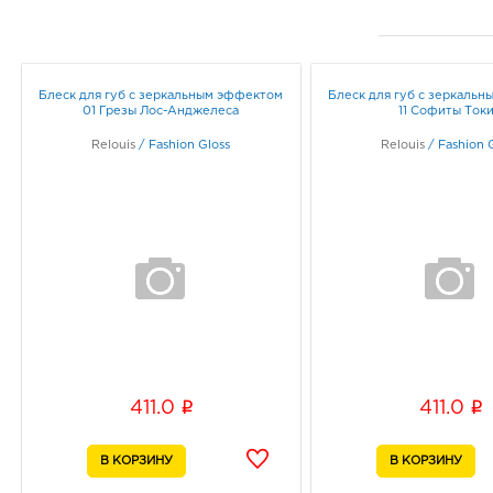
Блеск для губ с зеркальным эффектом
Блеск для губ с зеркаль
01 Грезы Лос-Анджелеса
11 Софиты Ток
Relouis
/
Fashion Gloss
Relouis
/
Fashion 
i
i
411.0
411.0