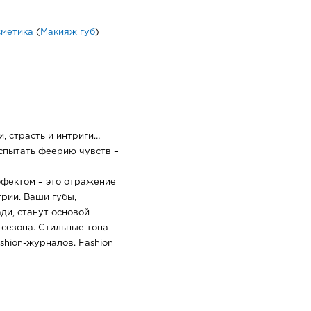
сметика
(
Макияж губ
)
, страсть и интриги…
испытать феерию чувств –
ффектом – это отражение
рии. Ваши губы,
ди, станут основой
 сезона. Стильные тона
shion-журналов. Fashion