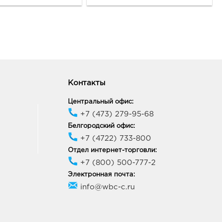
ик работы:
10:00 - 22:00
мань Аксиома: руб.
10, Воронежская обл, р-н
усманский, с Новая
ь, ул Ленина, д. 263Б
ик работы:
9:00 - 21:00
Контакты
Центральный офис:
онеж Молодежный: руб.
+7 (473) 279-95-68
88, Воронежская обл, г
Белгородский офис:
неж, ул Генерала
+7 (4722) 733-800
кова, д. 62
Отдел интернет-торговли:
ик работы:
9:00 - 20:00
+7 (800) 500-777-2
Электронная почта:
онеж Северо-
info@wbc-c.ru
очный: руб.
63, Воронежская обл, г
неж, пр-кт Ленинский, д.