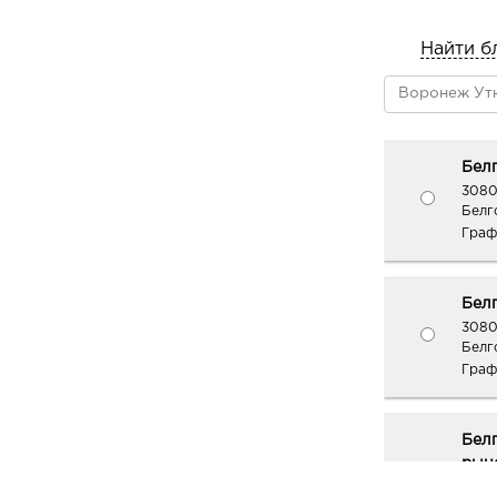
Найти б
Белг
3080
Белго
Граф
Белг
3080
Белг
Граф
Бел
рыно
3080