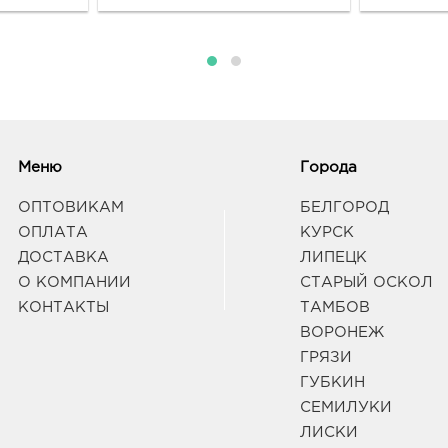
129/1
Граф
Н.Ус
3963
Ново
Усман
Граф
Меню
Города
ОПТОВИКАМ
БЕЛГОРОД
Вор
ОПЛАТА
КУРСК
3940
ДОСТАВКА
ЛИПЕЦК
Воро
О КОМПАНИИ
СТАРЫЙ ОСКОЛ
Лизю
Граф
КОНТАКТЫ
ТАМБОВ
ВОРОНЕЖ
ГРЯЗИ
Вор
ГУБКИН
Вост
СЕМИЛУКИ
3940
Воро
ЛИСКИ
189