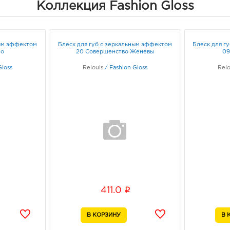
Коллекция Fashion Gloss
Белг
д. 93
Граф
ным эффектом
Блеск для губ с зеркальным эффектом
Блеск для г
ио
20 Совершенство Женевы
09
Белг
Gloss
Relouis
/
Fashion Gloss
3080
Relo
Белг
Б.Хм
Граф
Белг
3080
Белг
Белг
Граф
i
411.0
Вор
3940
Воро