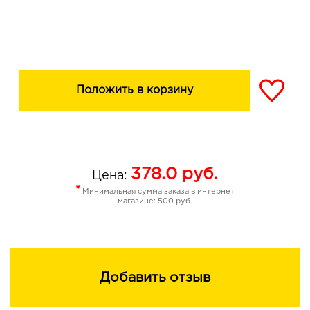
Тонкий ненавязчивый запах помады не доставит
дискомфорта даже девушкам и дамам с
чувствительным обонянием.
Тысячи перламутровых частиц и
роскошные оттенки позволяют легко сделать выбор
Положить в корзину
для любого образа и подарят хорошее настроение!
Преимущества - увеличенное содержание эффектных
перламутров - высокая цветопередача и плотность
покрытия - роскошная гамма сияющих оттенков - 95%
натуральных компонентов
378.0
руб.
Цена:
*
Минимальная сумма заказа в интернет
магазине: 500 руб.
Добавить отзыв