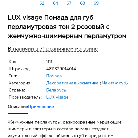
62
64
67
68
69
LUX visage Помада для губ
перламутровая тон 2 розовый с
жемчужно-шиммерным перламутром
В наличии в 71 розничном магазине
Код:
1111
Штрихкод:
4811329014014
Тип:
Помада
Категория:
Декоративная косметика
(
Макияж губ
)
Страна:
Беларусь
Производитель:
LUX visage
Описание
Применение
Жемчужные перламутры, разнообразные мерцающие
шиммеры и глиттеры в составе помады создают
изумительный эффект объемных губ и придают им