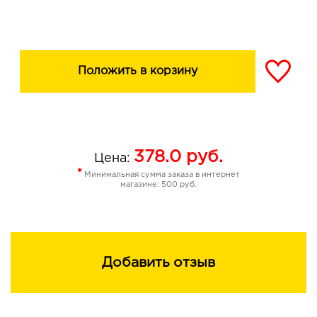
дискомфорта даже девушкам и дамам с
чувствительным обонянием.
Тысячи перламутровых частиц и
роскошные оттенки позволяют легко сделать выбор
Положить в корзину
для любого образа и подарят хорошее настроение!
Преимущества - увеличенное содержание эффектных
перламутров - высокая цветопередача и плотность
покрытия - роскошная гамма сияющих оттенков - 95%
натуральных компонентов
378.0
руб.
Цена:
*
Минимальная сумма заказа в интернет
магазине: 500 руб.
Добавить отзыв