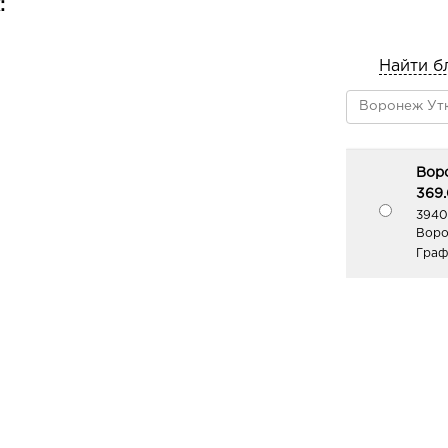
:
Найти б
Вор
369.
3940
Воро
Граф