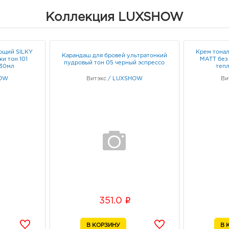
Коллекция LUXSHOW
ющий SILKY
Крем тона
Карандаш для бровей ультратонкий
и тон 101
MATT без
пудровый тон 05 черный эспрессо
 30мл
теп
OW
Витэкс
/
LUXSHOW
Ви
i
351.0