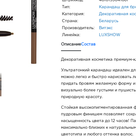
Штрихкод:
4810153041661
Тип:
Карандаш для бр
Категория:
Декоративная ко
Страна:
Беларусь
Производитель:
Витэкс
Линейка:
LUXSHOW
Описание
Состав
Декоративная косметика премиум-к
Ультратонкий карандаш идеален дл
можно легко и быстро нарисовать 
придать бровям желаемую форму и и
визуально более густыми и пушист
природную красоту.
Стойкая высокопигментированная 
пудровым финишем позволяет сохра
насыщенность цвета до 12 часов! Па
максимально близких к натуральным
цветотипа и любого оттенка волос.