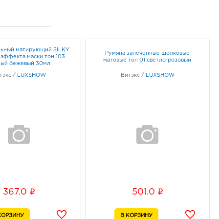
льный матирующий SILKY
Румяна запеченные шелковые
 эффекта маски тон 103
матовые тон 01 светло-розовый
лый бежевый 30мл
тэкс
/
LUXSHOW
Витэкс
/
LUXSHOW
i
i
367.0
501.0