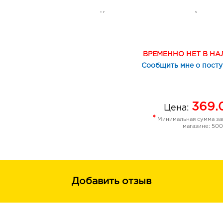
Касторовое масло, пчелиный воск и
волосками, укрепляют их, придают б
С помощью удобной щёточки-расчё
расчесать и уложить волоски, а та
ВРЕМЕННО НЕТ В Н
пигмент и добиться желаемой интен
Сообщить мне о пост
оттенка.
Гладкая кремовая текстура равноме
расплывается и не размазывается.
369.
Цена:
*
Минимальная сумма зак
Карандаш не требует затачивания.
магазине: 500
Ультратонкий грифель плавно выкр
регулировать длину наконечника, б
рисовать как широкие линии, так и
технике микроблейдинга.
Добавить отзыв