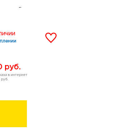
 витамин Е ухаживают за
леск и гладкость.
ски можно аккуратно
кже легко растушевать
АЛИЧИИ
сивности или нежности
уплении
рно наносится, не
0
руб.
аза в интернет
 руб.
учивается, позволяя
лагодаря чему удобно
 тончайшие штрихи в