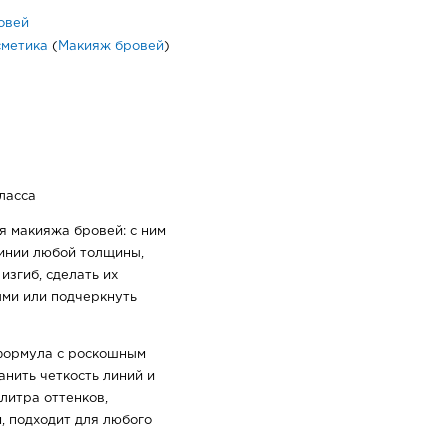
овей
сметика
(
Макияж бровей
)
ласса
я макияжа бровей: с ним
линии любой толщины,
згиб, сделать их
ыми или подчеркнуть
формула с роскошным
нить четкость линий и
литра оттенков,
, подходит для любого