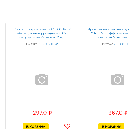
Консилер кремовый SUPER COVER
Крем тональный матиру
абсолютная коррекция тон 02
MATT без эффекта маск
натуральный бежевый 15мл
cветлый бежевый
Витэкс
/
LUXSHOW
Витэкс
/
LUXSH
i
i
297.0
367.0