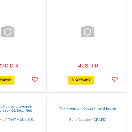
i
i
290.0
428.0
губ с гиалуроновым
Тинт-гель для бровей тон 2 brown
ом тон 02 Sexy Red
/
LIP TINT AQUA GEL
Belor Design
/
GRAFIX