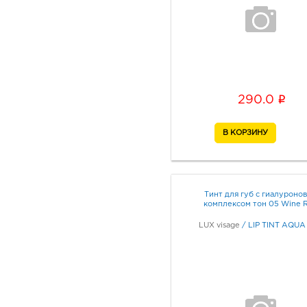
i
290.0
Тинт для губ с гиалуроно
комплексом тон 05 Wine 
LUX visage
/
LIP TINT AQUA