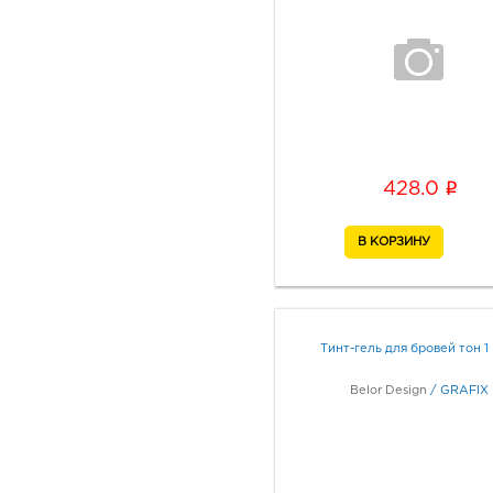
i
428.0
Тинт-гель для бровей тон 1 l
Belor Design
/
GRAFIX