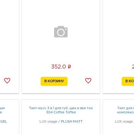
i
352.0
вым
Тинт-мусс 3 в 1 для губ, щек и век тон
Тинт для 
ee
304 Coffee Toffee
комплекс
 GEL
LUX visage
/
PLUSH MATT
LUX visage