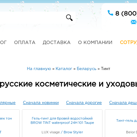
8 (800
ОГ
ОПЛАТА
ДОСТАВКА
О КОМПАНИИ
СОТРУ
На главную
»
Каталог
»
Беларусь
»
Тинт
орусские косметические и уходов
улярные
Сначала новинки
Сначала дорогие
Сначала деш
век тон
Гель-тинт для бровей водостойкий
Тинт-гель д
BROW TINT waterproof 24H 101 Taupe
T
LUX visage
/
Brow Styler
Belor 