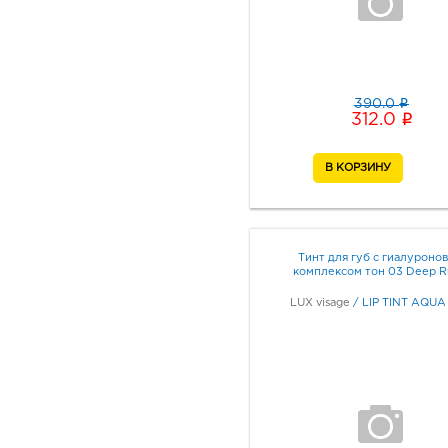
i
390.0
i
312.0
Тинт для губ с гиалуроно
комплексом тон 03 Deep 
LUX visage
/
LIP TINT AQUA