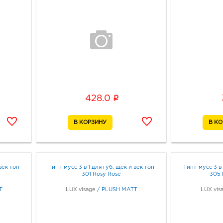
i
428.0
век тон
Тинт-мусс 3 в 1 для губ, щек и век тон
Тинт-мусс 3 в 
301 Rosy Rose
305 
T
LUX visage
/
PLUSH MATT
LUX vis