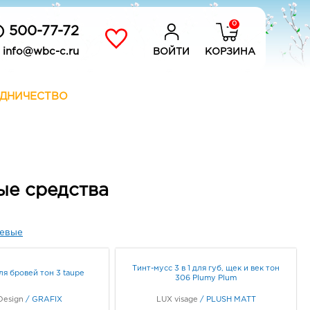
0
) 500-77-72
info@wbc-c.ru
ВОЙТИ
КОРЗИНА
ДНИЧЕСТВО
ые средства
евые
Тинт-мусс 3 в 1 для губ, щек и век тон
ля бровей тон 3 taupe
306 Plumy Plum
Design
/
GRAFIX
LUX visage
/
PLUSH MATT