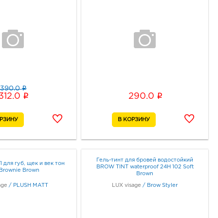
i
390.0
i
i
312.0
290.0
Гель-тинт для бровей водостойкий
1 для губ, щек и век тон
BROW TINT waterproof 24H 102 Soft
Brownie Brown
Brown
age
/
PLUSH MATT
LUX visage
/
Brow Styler