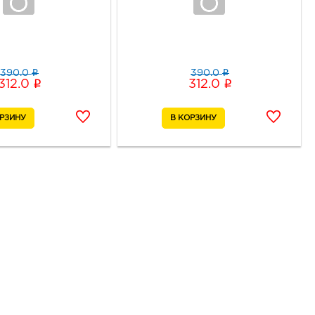
i
i
390.0
390.0
i
i
312.0
312.0