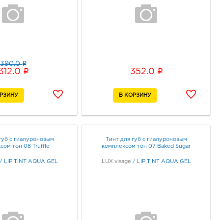
i
390.0
i
i
312.0
352.0
губ с гиалуроновым
Тинт для губ с гиалуроновым
ом тон 08 Truffle
комплексом тон 07 Baked Sugar
/
LIP TINT AQUA GEL
LUX visage
/
LIP TINT AQUA GEL