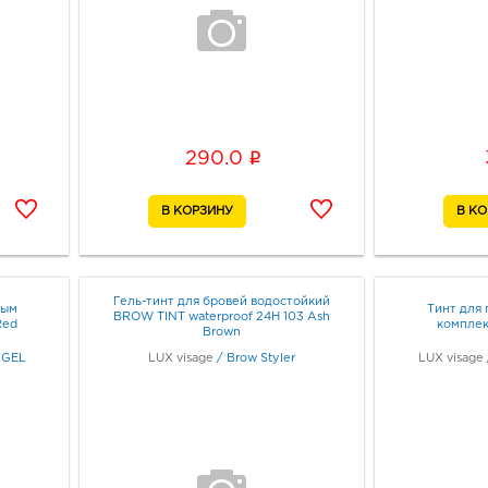
i
290.0
Гель-тинт для бровей водостойкий
вым
Тинт для 
BROW TINT waterproof 24H 103 Ash
Red
комплекс
Brown
 GEL
LUX visage
/
Brow Styler
LUX visage