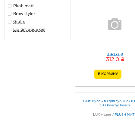
Plush matt
Brow styler
Grafix
Lip tint aqua gel
i
390.0
i
312.0
Тинт-мусс 3 в 1 для губ, щек и 
303 Peachy Peach
LUX visage
/
PLUSH MAT