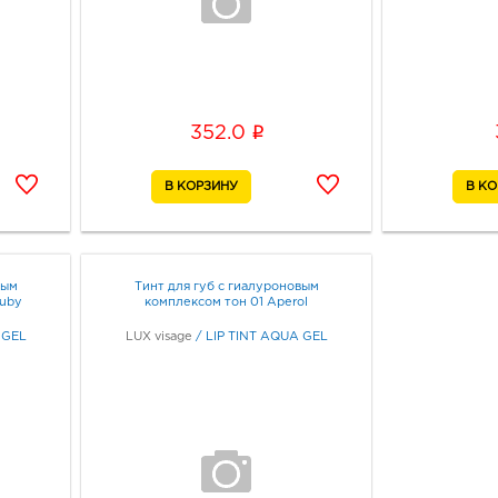
i
352.0
вым
Тинт для губ с гиалуроновым
Ruby
комплексом тон 01 Aperol
 GEL
LUX visage
/
LIP TINT AQUA GEL