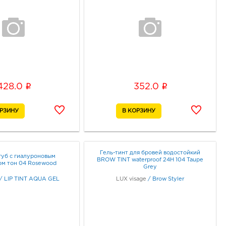
i
i
428.0
352.0
Гель-тинт для бровей водостойкий
губ с гиалуроновым
BROW TINT waterproof 24H 104 Taupe
ом тон 04 Rosewood
Grey
/
LIP TINT AQUA GEL
LUX visage
/
Brow Styler