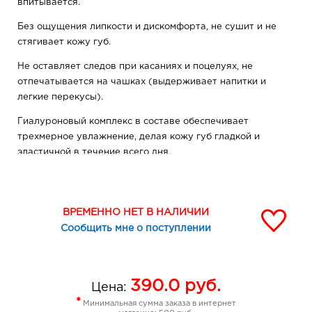
впитывается.
Без ощущения липкости и дискомфорта, не сушит и не
стягивает кожу губ.
Не оставляет следов при касаниях и поцелуях, не
отпечатывается на чашках (выдерживает напитки и
легкие перекусы).
Гиалуроновый комплекс в составе обеспечивает
трехмерное увлажнение, делая кожу губ гладкой и
эластичной в течение всего дня.
Преимущества - стойкий пигмент - матовый финиш -
насыщенный цвет - не оставляет следов от
прикосновений - гиалуроновый комплекс
ВРЕМЕННО НЕТ В НАЛИЧИИ
Сообщить мне о поступлении
390.0
руб.
Цена:
*
Минимальная сумма заказа в интернет