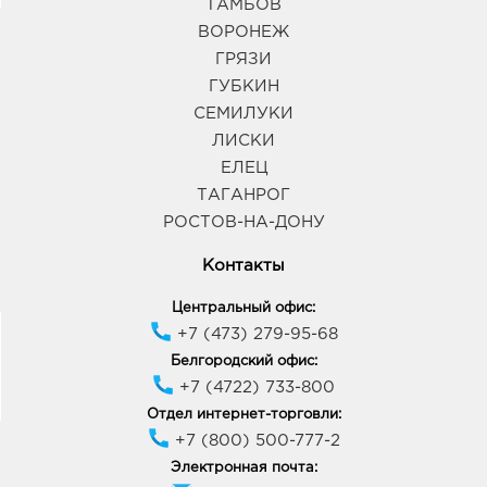
ТАМБОВ
394068, Воронежская обл, г Воронеж, ул
ВОРОНЕЖ
Шишкова, д. 72
График работы:
10:00 - 21:00
ГРЯЗИ
ГУБКИН
СЕМИЛУКИ
Воронеж Арена: руб.
ЛИСКИ
394077, Воронежская обл, г Воронеж, б-р Победы,
д. 23б
ЕЛЕЦ
График работы:
10:00 - 22:00
ТАГАНРОГ
РОСТОВ-НА-ДОНУ
Воронеж Максимир: руб.
Контакты
394033, Воронежская обл, г Воронеж, пр-кт
Ленинский, д. 174П
Центральный офис:
График работы:
10:00 - 22:00
+7 (473) 279-95-68
Белгородский офис:
+7 (4722) 733-800
Воронеж Галерея Чижова: руб.
394018, Воронежская обл, г Воронеж, ул
Отдел интернет-торговли:
Кольцовская, д. 35
+7 (800) 500-777-2
График работы:
10:00 - 22:00
Электронная почта: