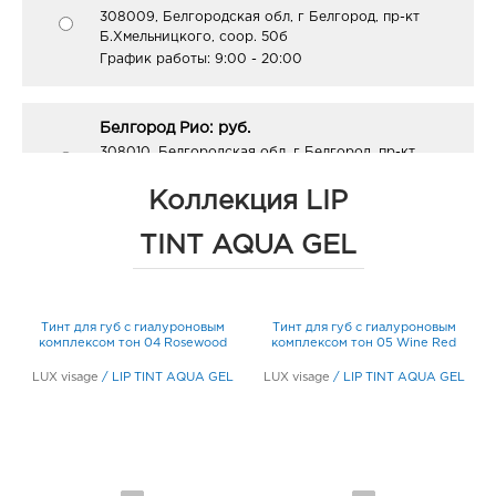
308009, Белгородская обл, г Белгород, пр-кт
Б.Хмельницкого, соор. 50б
График работы:
9:00 - 20:00
Белгород Рио: руб.
308010, Белгородская обл, г Белгород, пр-кт
Б.Хмельницкого, д. 164
График работы:
10:00 - 21:00
Коллекция LIP
TINT AQUA GEL
Белгород Линия-1: руб.
308033, Белгородская обл, г Белгород, ул
Королева, д. 9а
Тинт для губ с гиалуроновым
Тинт для губ с гиалуроновым
График работы:
10:00 - 21:00
комплексом тон 04 Rosewood
комплексом тон 05 Wine Red
L
LUX visage
/
LIP TINT AQUA GEL
LUX visage
/
LIP TINT AQUA GEL
Белгород Конева: руб.
308036, Белгородская обл, г Белгород, ул Конева,
д. 2
График работы:
9:00 - 18:00