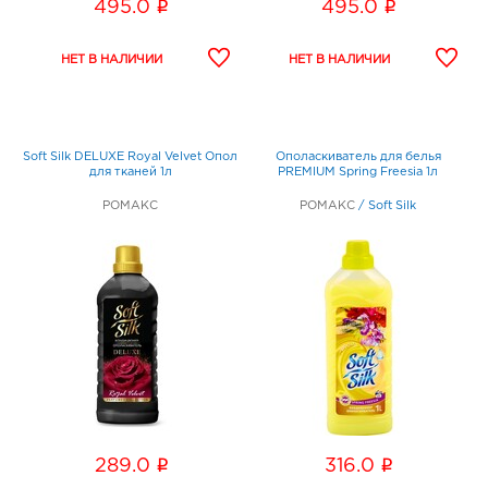
i
i
495.0
495.0
Soft Silk DELUXE Royal Velvet Опол
Ополаскиватель для белья
для тканей 1л
PREMIUM Spring Freesia 1л
РОМАКС
РОМАКС
/
Soft Silk
i
i
289.0
316.0