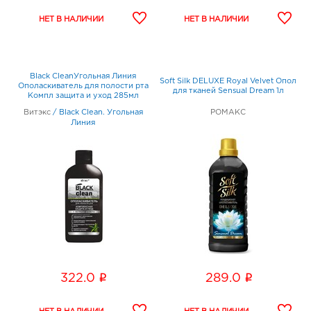
Black CleanУгольная Линия
Soft Silk DELUXE Royal Velvet Опол
Ополаскиватель для полости рта
для тканей Sensual Dream 1л
Компл защита и уход 285мл
Витэкс
/
Black Clean. Угольная
РОМАКС
Линия
i
i
322.0
289.0