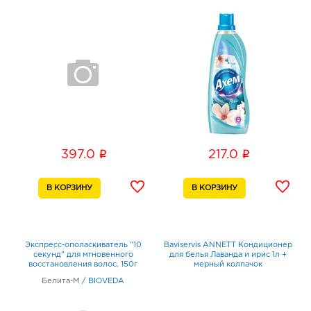
i
i
397.0
217.0
Экспресс-ополаскиватель "10
Baviservis ANNETT Кондиционер
секунд" для мгновенного
для белья Лаванда и ирис 1л +
восстановления волос, 150г
мерный колпачок
Белита-М
/
BIOVEDA