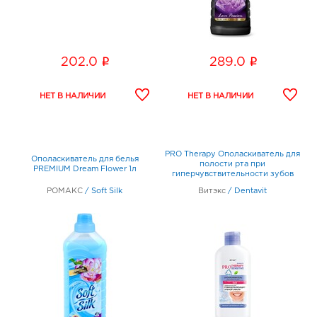
i
i
202.0
289.0
PRO Therapy Ополаскиватель для
Ополаскиватель для белья
полости рта при
PREMIUM Dream Flower 1л
гиперчувствительности зубов
РЕМИНЕРАЛИЗАЦИЯ ЗУБНОЙ
РОМАКС
/
Soft Silk
Витэкс
/
Dentavit
ЭМАЛИ 285мл