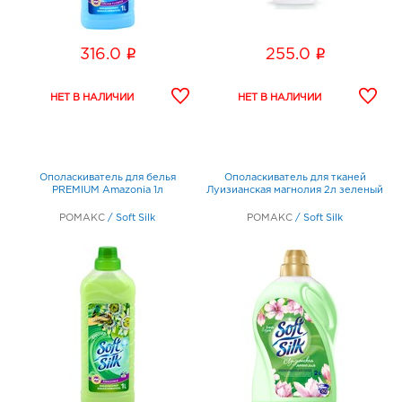
i
i
316.0
255.0
Ополаскиватель для белья
Ополаскиватель для тканей
PREMIUM Amazonia 1л
Луизианская магнолия 2л зеленый
РОМАКС
/
Soft Silk
РОМАКС
/
Soft Silk