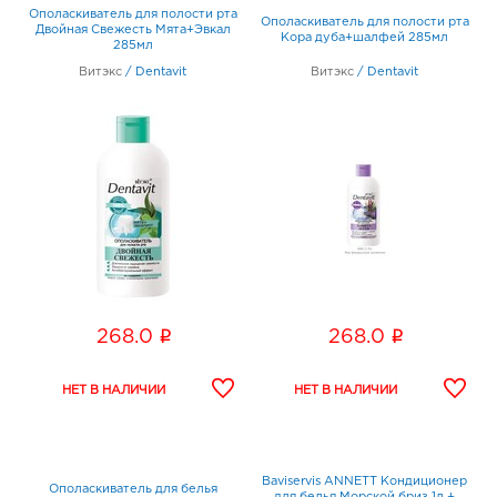
Ополаскиватель для полости рта
Ополаскиватель для полости рта
Двойная Свежесть Мята+Эвкал
Кора дуба+шалфей 285мл
285мл
Витэкс
/
Dentavit
Витэкс
/
Dentavit
i
i
268.0
268.0
Baviservis ANNETT Кондиционер
Ополаскиватель для белья