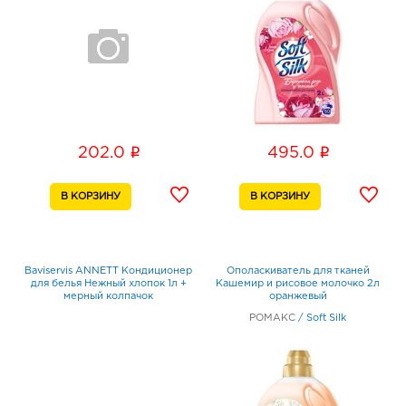
i
i
202.0
495.0
Baviservis ANNETT Кондиционер
Ополаскиватель для тканей
для белья Нежный хлопок 1л +
Кашемир и рисовое молочко 2л
мерный колпачок
оранжевый
РОМАКС
/
Soft Silk