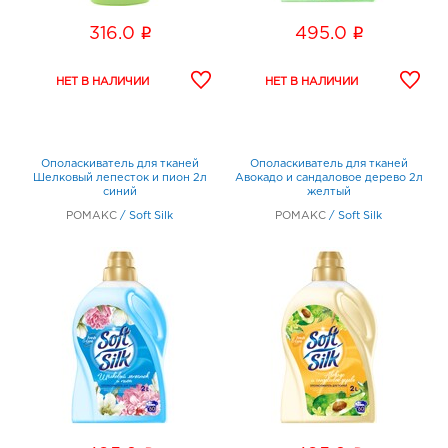
i
i
316.0
495.0
Ополаскиватель для тканей
Ополаскиватель для тканей
Шелковый лепесток и пион 2л
Авокадо и сандаловое дерево 2л
синий
желтый
РОМАКС
/
Soft Silk
РОМАКС
/
Soft Silk