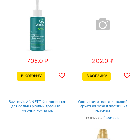
i
i
705.0
202.0
Baviservis ANNETT Кондиционер
Ополаскиватель для тканей
для белья Луговый травы 1л +
Бархатная роза и жасмин 2л
мерный колпачок
красный
РОМАКС
/
Soft Silk