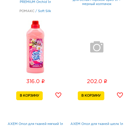
для белья Морской бриз 1л +
PREMIUM Orchid 1л
мерный колпачок
РОМАКС
/
Soft Silk
i
i
316.0
202.0
АХЕМ Опол для тканей мягкий 1л
АХЕМ Опол для тканей шелк 1л