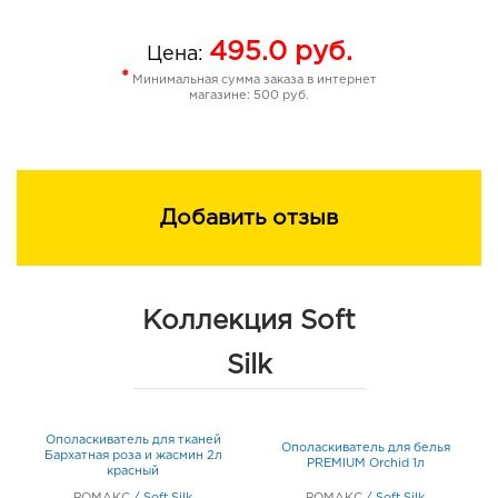
495.0
руб.
Цена:
*
Минимальная сумма заказа в интернет
магазине: 500 руб.
Добавить отзыв
Коллекция Soft
Silk
Ополаскиватель для тканей
Ополаскиватель для белья
Бархатная роза и жасмин 2л
ый
PREMIUM Orchid 1л
красный
РОМАКС
/
Soft Silk
РОМАКС
/
Soft Silk