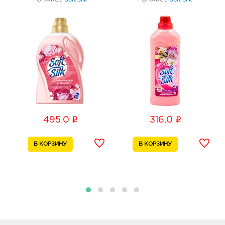
i
i
495.0
316.0