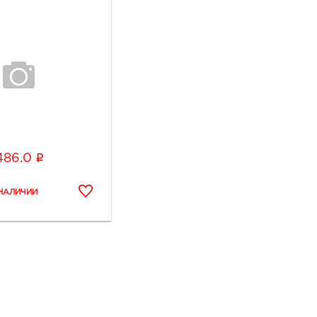
i
486.0