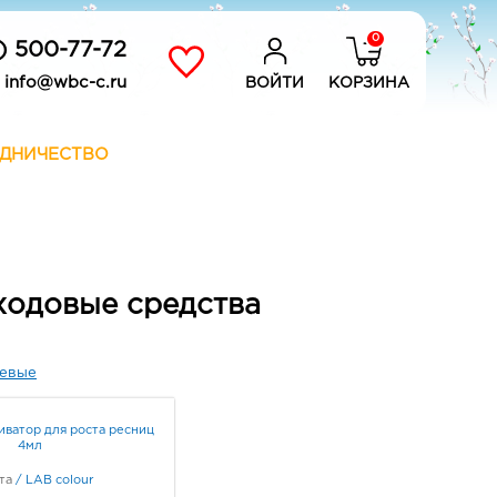
0
) 500-77-72
info@wbc-c.ru
ВОЙТИ
КОРЗИНА
ДНИЧЕСТВО
уходовые средства
евые
иватор для роста ресниц
4мл
та
/
LAB colour