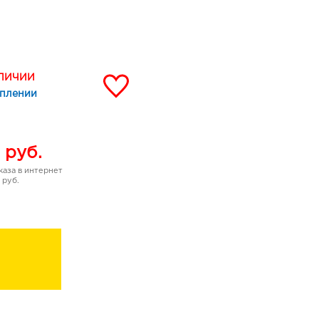
а, конского каштана,
каивают и укрепляют
защитные функции.
АЛИЧИИ
 силиконов, парабенов,
уплении
% сертифицированные
руб.
аза в интернет
 руб.