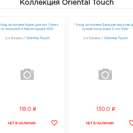
Коллекция Oriental Touch
Уход за ногами Крем для ног Смягч
* Уход за ногами Бальзам восстан 
от мозолей и Натоптышей 100г
сухой/потр кожи Стоп 100г
Liv Delano
/
Oriental Touch
Liv Delano
/
Oriental Touch
i
i
118.0
130.0