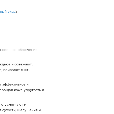
ный уход
)
гновенное облегчение
ждают и освежают,
, помогают снять
т эффективное и
вращая коже упругость и
ают, смягчают и
т сухости, шелушения и