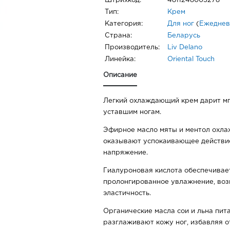
Штрихкод:
4811248005278
Тип:
Крем
Категория:
Для ног
(
Ежеднев
Страна:
Беларусь
Производитель:
Liv Delano
Линейка:
Oriental Touch
Описание
Легкий охлаждающий крем дарит м
уставшим ногам.
Эфирное масло мяты и ментол охла
оказывают успокаивающее действие
напряжение.
Гиалуроновая кислота обеспечивае
пролонгированное увлажнение, воз
эластичность.
Органические масла сои и льна пит
разглаживают кожу ног, избавляя о