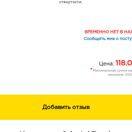
стянутости.
Экстракты алоэ вера, имбиря, плющ
гарцинии, иглицы и коры дуба успо
кожу, активизируют ее природные 
ВРЕМЕННО НЕТ В Н
0% минерального масла, глицерина,
Сообщить мне о пост
искусственных ароматизаторов100
органические масла
118.0
Цена:
*
Минимальная сумма зак
магазине: 500
Добавить отзыв