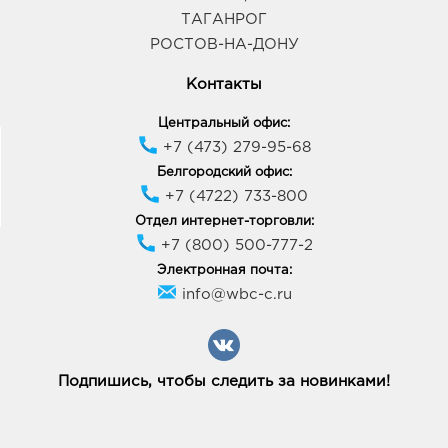
График работы:
9:00 - 20:00
ТАГАНРОГ
РОСТОВ-НА-ДОНУ
Курск Европа-29: 228.0 руб.
Контакты
305021, Курская обл, г Курск, пр-кт Победы, д. 48
График работы:
10:00 - 21:00
Центральный офис:
+7 (473) 279-95-68
Белгородский офис:
Курск Манеж: 228.0 руб.
+7 (4722) 733-800
305016, Курская область, г Курск, ул Щепкина,
Здание 4Б
Отдел интернет-торговли:
График работы:
10:00 - 21:00
+7 (800) 500-777-2
Электронная почта:
info@wbc-c.ru
Курск МегаГРИНН: 228.0 руб.
305029, Курская обл, г Курск, ул Карла Маркса,
двлд. 68
График работы:
10:00 - 22:00
Подпишись, чтобы следить за новинками!
Курчатов Никольский: 228.0 руб.
307251, Курская обл, г Курчатов, пр-кт