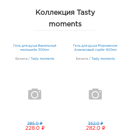
Энтузиастов, Дом 2а
График работы:
9:00 - 20:00
Коллекция Tasty
moments
Гель для душа Ванильный
Гель для душа Мороженое
л
милкшейк 300мл
Ананасовый сорбе 400мл
Белита
/
Tasty moments
Белита
/
Tasty moments
i
i
285.0
352.0
i
i
228.0
282.0