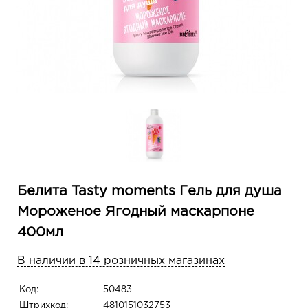
Белита Tasty moments Гель для душа
Мороженое Ягодный маскарпоне
400мл
В наличии в 14 розничных магазинах
Код:
50483
Штрихкод:
4810151032753