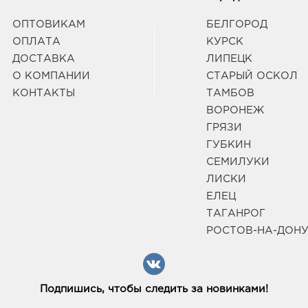
ОПТОВИКАМ
БЕЛГОРОД
ОПЛАТА
КУРСК
Воро
3940
ДОСТАВКА
ЛИПЕЦК
Воро
О КОМПАНИИ
СТАРЫЙ ОСКОЛ
95б
КОНТАКТЫ
ТАМБОВ
Граф
ВОРОНЕЖ
ГРЯЗИ
Н.Ус
ГУБКИН
3963
СЕМИЛУКИ
Ново
Усман
ЛИСКИ
Граф
ЕЛЕЦ
ТАГАНРОГ
РОСТОВ-НА-ДОН
Вор
3940
Воро
17Б
Подпишись, чтобы следить за новинками!
Граф