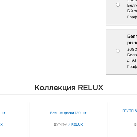
3080
Белг
Б.Хм
Граф
Бел
рыно
3080
Белг
д. 93
Граф
Белг
Коллекция RELUX
3080
Белго
Граф
ГРУПП В
 шт
Ватные диски 120 шт
Белг
UX
БУМФА
/
RELUX
3080
Белг