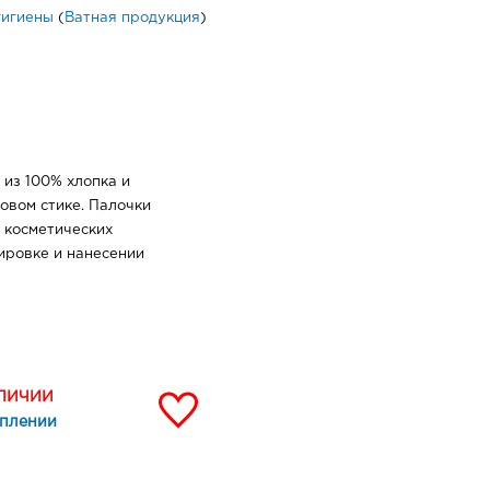
гигиены
(
Ватная продукция
)
из 100% хлопка и
овом стике. Палочки
 косметических
ировке и нанесении
АЛИЧИИ
уплении