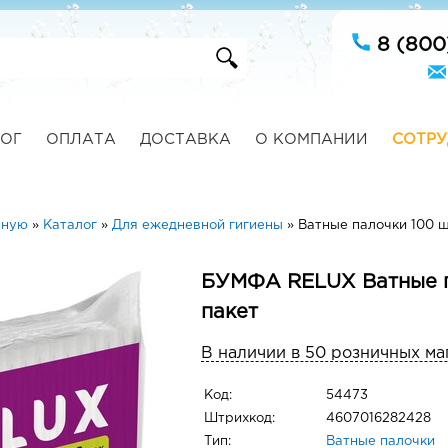
8 (800
ОГ
ОПЛАТА
ДОСТАВКА
О КОМПАНИИ
СОТРУ
вную
»
Каталог
»
Для ежедневной гигиены
»
Ватные палочки 100 ш
БУМФА RELUX Ватные п
пакет
В наличии в 50 розничных ма
Код:
54473
Штрихкод:
4607016282428
Тип:
Ватные палочки