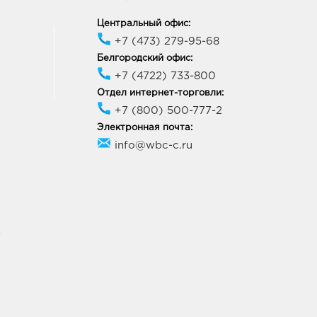
Центральный офис:
+7 (473) 279-95-68
неж Европа: руб.
33, Воронежская обл, г
Белгородский офис:
неж, пр-кт Ленинский, д.
+7 (4722) 733-800
Отдел интернет-торговли:
ик работы:
10:00 - 21:00
+7 (800) 500-777-2
Электронная почта:
мань Аксиома: руб.
info@wbc-c.ru
10, Воронежская обл, р-н
усманский, с Новая
ь, ул Ленина, д. 263Б
ик работы:
9:00 - 21:00
У
онеж Космос: руб.
38, Воронежская обл, г
неж, ул Космонавтов, дом
ик работы:
10:00 - 20:00