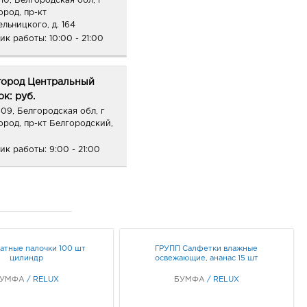
10, Белгородская обл, г
ород, пр-кт
ельницкого, д. 164
ик работы:
10:00 - 21:00
город Центральный
к: руб.
09, Белгородская обл, г
ород, пр-кт Белгородский,
ик работы:
9:00 - 21:00
ород Конева: руб.
36, Белгородская обл, г
род, ул Конева, д. 2
ик работы:
9:00 - 18:00
атные палочки 100 шт
ГРУПП Салфетки влажные
цилиндр
освежающие, ананас 15 шт
ород Линия-1: руб.
БУМФА
/
RELUX
БУМФА
/
RELUX
33, Белгородская обл, г
ород, ул Королева, д. 9а