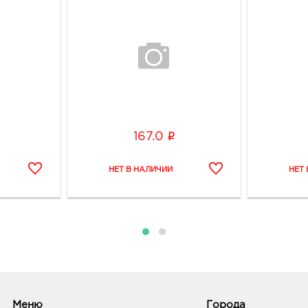
Граф
Вор
руб.
3940
Воро
Граф
i
167.0
Вор
руб.
3940
Воро
Граф
Вор
3940
Воро
129/1
Меню
Города
Граф