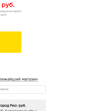
руб.
аза в интернет
 руб.
лижайший магазин
ород Рио: руб.