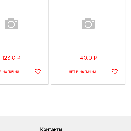
ик работы:
10:00 - 21:00
онеж Линия Остужева:
42, Воронежская обл, г
неж, ул Переверткина, д. 7
ик работы:
9:00 - 20:00
i
i
123.0
40.0
онеж Линия Северный:
77, Воронежская обл, г
неж, б-р Победы, д. 38
ик работы:
9:00 - 20:00
онеж МП: руб.
05, Воронежская обл, г
неж, пр-кт Московский, д.
Контакты
ик работы:
10:00 - 22:00