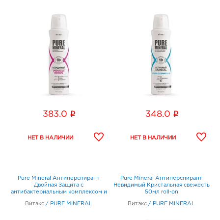
i
i
383.0
348.0
Pure Mineral Антиперспирант
Pure Mineral Антиперспирант
Двойная Защита с
Невидимый Кристальная свежесть
антибактериальным комплексом и
50мл roll-on
алоэ 150мл
Витэкс
/
PURE MINERAL
Витэкс
/
PURE MINERAL