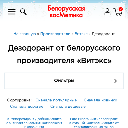
0
На главную
»
Производители
»
Витэкс
»
Дезодорант
Дезодорант от белорусского
производителя «Витэкс»
Фильтры
Сортировка:
Сначала популярные
Сначала новинки
Сначала дорогие
Сначала дешевые
Антиперспирант Двойная Защита
Pure Mineral Антиперспирант
с антибактериальным комплексом
Активный Контроль Защита от
и алоэ 50мл
термопиков 50мл roll-on