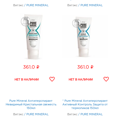
Витэкс
/
PURE MINERAL
Витэкс
/
PURE MINERAL
i
i
361.0
361.0
Pure Mineral Антиперспирант
* Pure Mineral Антиперспирант
Невидимый Кристальная свежесть
Активный Контроль Защита от
150мл
термопиков 150мл
Витэкс
/
PURE MINERAL
Витэкс
/
PURE MINERAL