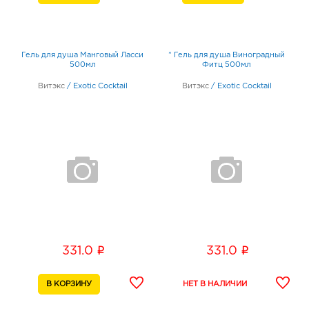
Гель для душа Манговый Ласси
* Гель для душа Виноградный
500мл
Фитц 500мл
Витэкс
/
Exotic Cocktail
Витэкс
/
Exotic Cocktail
i
i
331.0
331.0