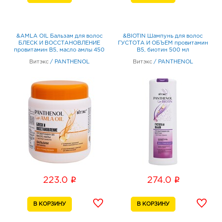
&AMLA OIL Бальзам для волос
&BIOTIN Шампунь для волос
БЛЕСК И ВОССТАНОВЛЕНИЕ
ГУСТОТА И ОБЪЕМ провитамин
провитамин В5, масло амлы 450
В5, биотин 500 мл
мл
Витэкс
/
PANTHENOL
Витэкс
/
PANTHENOL
i
i
223.0
274.0